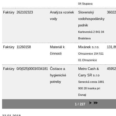
04 Stupava
Faktúry
262102323
Analýza vzoriek
Slovenský
36022
vody
vodohospodársky
podnik
Karloveská 2 841 04
Bratislava
Faktúry
11260158
Materiál k
Mixánek s.r.o.
131,8
činnosti
Ohrazenice 154 511
01 Ohrazenice
Faktúry
0/0(025)0003/034181
Čistiace a
Metro Cash &
45952
hygienické
Carry SR s.r.o
potreby
Senecká cesta 1881
900 28 Ivanka pri
Dunaji
1 / 227