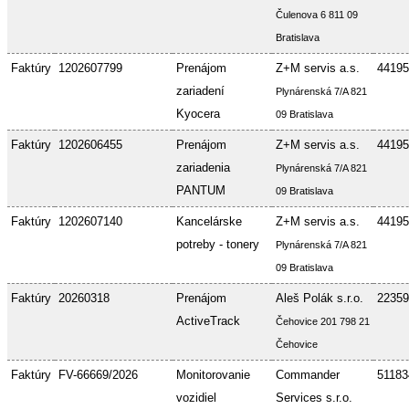
Čulenova 6 811 09
Bratislava
Faktúry
1202607799
Prenájom
Z+M servis a.s.
44195
zariadení
Plynárenská 7/A 821
Kyocera
09 Bratislava
Faktúry
1202606455
Prenájom
Z+M servis a.s.
44195
zariadenia
Plynárenská 7/A 821
PANTUM
09 Bratislava
Faktúry
1202607140
Kancelárske
Z+M servis a.s.
44195
potreby - tonery
Plynárenská 7/A 821
09 Bratislava
Faktúry
20260318
Prenájom
Aleš Polák s.r.o.
22359
ActiveTrack
Čehovice 201 798 21
Čehovice
Faktúry
FV-66669/2026
Monitorovanie
Commander
51183
vozidiel
Services s.r.o.