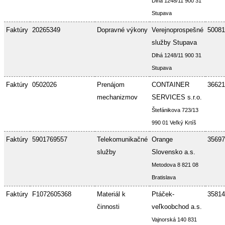
Dlhá 1248/11 900 31
Stupava
Faktúry
20265349
Dopravné výkony
Verejnoprospešné
50081
služby Stupava
Dlhá 1248/11 900 31
Stupava
Faktúry
0502026
Prenájom
CONTAINER
36621
mechanizmov
SERVICES s.r.o.
Štefánikova 723/13
990 01 Veľký Krtíš
Faktúry
5901769557
Telekomunikačné
Orange
35697
služby
Slovensko a.s.
Metodova 8 821 08
Bratislava
Faktúry
F1072605368
Materiál k
Ptáček-
35814
činnosti
veľkoobchod a.s.
Vajnorská 140 831