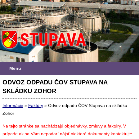
Menu
ODVOZ ODPADU ČOV STUPAVA NA
SKLÁDKU ZOHOR
Informácie
»
Faktúry
»
Odvoz odpadu ČOV Stupava na skládku
Zohor
Na tejto stránke sa nachádzajú objednávky, zmluvy a faktúry. V
prípade ak sa Vám nepodarí nájsť niektoré dokumenty kontaktujte