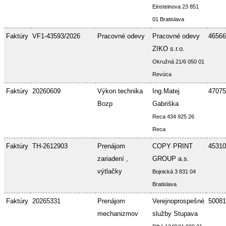
Einsteinova 23 851
01 Bratislava
Faktúry
VF1-43593/2026
Pracovné odevy
Pracovné odevy
46566
ZIKO s.r.o.
Okružná 21/6 050 01
Revúca
Faktúry
20260609
Výkon technika
Ing.Matej
47075
Bozp
Gabriška
Reca 434 925 26
Reca
Faktúry
TH-2612903
Prenájom
COPY PRINT
45310
zariadení ,
GROUP a.s.
výtlačky
Bojnická 3 831 04
Bratislava
Faktúry
20265331
Prenájom
Verejnoprospešné
50081
mechanizmov
služby Stupava