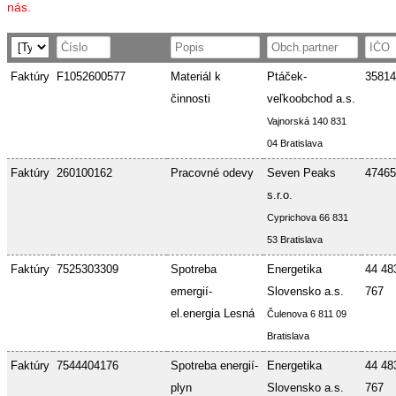
nás.
Faktúry
F1052600577
Materiál k
Ptáček-
35814
činnosti
veľkoobchod a.s.
Vajnorská 140 831
04 Bratislava
Faktúry
260100162
Pracovné odevy
Seven Peaks
47465
s.r.o.
Cyprichova 66 831
53 Bratislava
Faktúry
7525303309
Spotreba
Energetika
44 48
emergií-
Slovensko a.s.
767
el.energia Lesná
Čulenova 6 811 09
Bratislava
Faktúry
7544404176
Spotreba energií-
Energetika
44 48
plyn
Slovensko a.s.
767