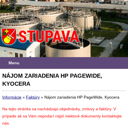
Menu
NÁJOM ZARIADENIA HP PAGEWIDE,
KYOCERA
Informácie
»
Faktúry
»
Nájom zariadenia HP PageWide, Kyocera
Na tejto stránke sa nachádzajú objednávky, zmluvy a faktúry. V
prípade ak sa Vám nepodarí nájsť niektoré dokumenty kontaktujte
nás.