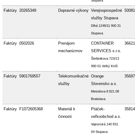
Stupava
Faktúry
20265349
Dopravné výkony
Verejnoprospešné
50081
služby Stupava
Dlhá 1248/11 900 31
Stupava
Faktúry
0502026
Prenájom
CONTAINER
36621
mechanizmov
SERVICES s.r.o.
Štefánikova 723/13
990 01 Veľký Krtíš
Faktúry
5901769557
Telekomunikačné
Orange
35697
služby
Slovensko a.s.
Metodova 8 821 08
Bratislava
Faktúry
F1072605368
Materiál k
Ptáček-
35814
činnosti
veľkoobchod a.s.
Vajnorská 140 831
04 Stupava