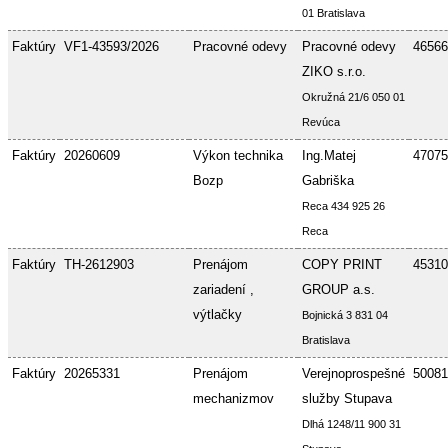
01 Bratislava
Faktúry
VF1-43593/2026
Pracovné odevy
Pracovné odevy
46566
ZIKO s.r.o.
Okružná 21/6 050 01
Revúca
Faktúry
20260609
Výkon technika
Ing.Matej
47075
Bozp
Gabriška
Reca 434 925 26
Reca
Faktúry
TH-2612903
Prenájom
COPY PRINT
45310
zariadení ,
GROUP a.s.
výtlačky
Bojnická 3 831 04
Bratislava
Faktúry
20265331
Prenájom
Verejnoprospešné
50081
mechanizmov
služby Stupava
Dlhá 1248/11 900 31