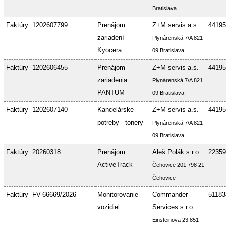
Bratislava
Faktúry
1202607799
Prenájom
Z+M servis a.s.
44195
zariadení
Plynárenská 7/A 821
Kyocera
09 Bratislava
Faktúry
1202606455
Prenájom
Z+M servis a.s.
44195
zariadenia
Plynárenská 7/A 821
PANTUM
09 Bratislava
Faktúry
1202607140
Kancelárske
Z+M servis a.s.
44195
potreby - tonery
Plynárenská 7/A 821
09 Bratislava
Faktúry
20260318
Prenájom
Aleš Polák s.r.o.
22359
ActiveTrack
Čehovice 201 798 21
Čehovice
Faktúry
FV-66669/2026
Monitorovanie
Commander
51183
vozidiel
Services s.r.o.
Einsteinova 23 851