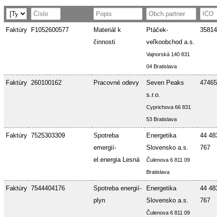
Faktúry
F1052600577
Materiál k
Ptáček-
35814
činnosti
veľkoobchod a.s.
Vajnorská 140 831
04 Bratislava
Faktúry
260100162
Pracovné odevy
Seven Peaks
47465
s.r.o.
Cyprichova 66 831
53 Bratislava
Faktúry
7525303309
Spotreba
Energetika
44 48
emergií-
Slovensko a.s.
767
el.energia Lesná
Čulenova 6 811 09
Bratislava
Faktúry
7544404176
Spotreba energií-
Energetika
44 48
plyn
Slovensko a.s.
767
Čulenova 6 811 09