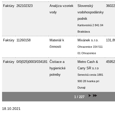
Faktúry
262102323
Analýza vzoriek
Slovenský
36022
vody
vodohospodársky
podnik
Karloveská 2 841 04
Bratislava
Faktúry
11260158
Materiál k
Mixánek s.r.o.
131,8
činnosti
Ohrazenice 154 511
01 Ohrazenice
Faktúry
0/0(025)0003/034181
Čistiace a
Metro Cash &
45952
hygienické
Carry SR s.r.o
potreby
Senecká cesta 1881
900 28 Ivanka pri
Dunaji
1 / 227
18.10.2021