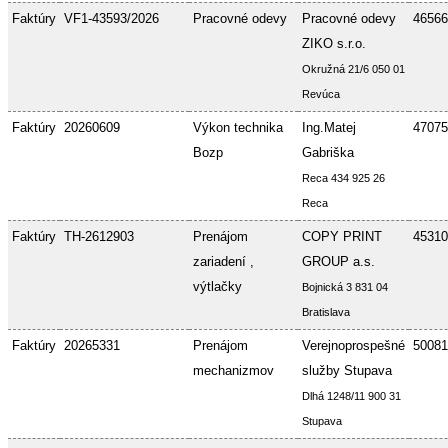
Faktúry
VF1-43593/2026
Pracovné odevy
Pracovné odevy
46566
ZIKO s.r.o.
Okružná 21/6 050 01
Revúca
Faktúry
20260609
Výkon technika
Ing.Matej
47075
Bozp
Gabriška
Reca 434 925 26
Reca
Faktúry
TH-2612903
Prenájom
COPY PRINT
45310
zariadení ,
GROUP a.s.
výtlačky
Bojnická 3 831 04
Bratislava
Faktúry
20265331
Prenájom
Verejnoprospešné
50081
mechanizmov
služby Stupava
Dlhá 1248/11 900 31
Stupava