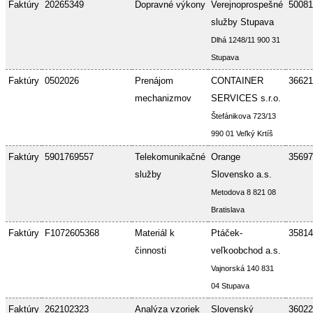
Faktúry
20265349
Dopravné výkony
Verejnoprospešné
50081
služby Stupava
Dlhá 1248/11 900 31
Stupava
Faktúry
0502026
Prenájom
CONTAINER
36621
mechanizmov
SERVICES s.r.o.
Štefánikova 723/13
990 01 Veľký Krtíš
Faktúry
5901769557
Telekomunikačné
Orange
35697
služby
Slovensko a.s.
Metodova 8 821 08
Bratislava
Faktúry
F1072605368
Materiál k
Ptáček-
35814
činnosti
veľkoobchod a.s.
Vajnorská 140 831
04 Stupava
Faktúry
262102323
Analýza vzoriek
Slovenský
36022