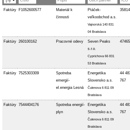
Faktúry
F1052600577
Materiál k
Ptáček-
35814
činnosti
veľkoobchod a.s.
Vajnorská 140 831
04 Bratislava
Faktúry
260100162
Pracovné odevy
Seven Peaks
47465
s.r.o.
Cyprichova 66 831
53 Bratislava
Faktúry
7525303309
Spotreba
Energetika
44 48
emergií-
Slovensko a.s.
767
el.energia Lesná
Čulenova 6 811 09
Bratislava
Faktúry
7544404176
Spotreba energií-
Energetika
44 48
plyn
Slovensko a.s.
767
Čulenova 6 811 09
Bratislava