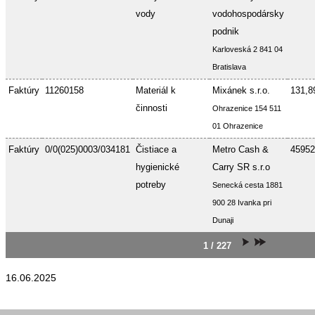
vody
vodohospodársky
podnik
Karloveská 2 841 04
Bratislava
Faktúry
11260158
Materiál k
Mixánek s.r.o.
131,8
činnosti
Ohrazenice 154 511
01 Ohrazenice
Faktúry
0/0(025)0003/034181
Čistiace a
Metro Cash &
45952
hygienické
Carry SR s.r.o
potreby
Senecká cesta 1881
900 28 Ivanka pri
Dunaji
1 / 227
16.06.2025