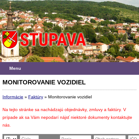
Menu
MONITOROVANIE VOZIDIEL
Informácie
»
Faktúry
»
Monitorovanie vozidiel
Na tejto stránke sa nachádzajú objednávky, zmluvy a faktúry. V
prípade ak sa Vám nepodarí nájsť niektoré dokumenty kontaktujte
nás.