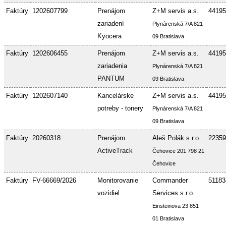
Faktúry
1202607799
Prenájom
Z+M servis a.s.
44195
zariadení
Plynárenská 7/A 821
Kyocera
09 Bratislava
Faktúry
1202606455
Prenájom
Z+M servis a.s.
44195
zariadenia
Plynárenská 7/A 821
PANTUM
09 Bratislava
Faktúry
1202607140
Kancelárske
Z+M servis a.s.
44195
potreby - tonery
Plynárenská 7/A 821
09 Bratislava
Faktúry
20260318
Prenájom
Aleš Polák s.r.o.
22359
ActiveTrack
Čehovice 201 798 21
Čehovice
Faktúry
FV-66669/2026
Monitorovanie
Commander
51183
vozidiel
Services s.r.o.
Einsteinova 23 851
01 Bratislava