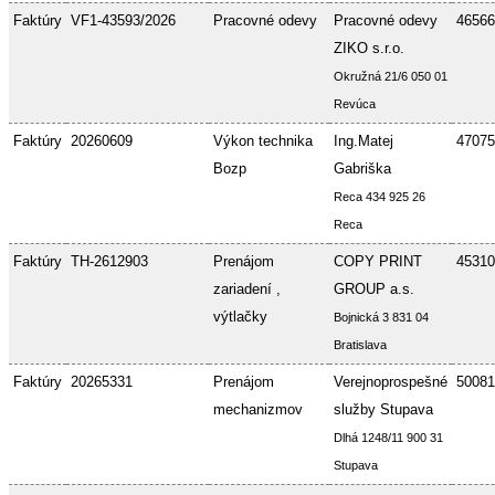
Faktúry
VF1-43593/2026
Pracovné odevy
Pracovné odevy
46566
ZIKO s.r.o.
Okružná 21/6 050 01
Revúca
Faktúry
20260609
Výkon technika
Ing.Matej
47075
Bozp
Gabriška
Reca 434 925 26
Reca
Faktúry
TH-2612903
Prenájom
COPY PRINT
45310
zariadení ,
GROUP a.s.
výtlačky
Bojnická 3 831 04
Bratislava
Faktúry
20265331
Prenájom
Verejnoprospešné
50081
mechanizmov
služby Stupava
Dlhá 1248/11 900 31
Stupava