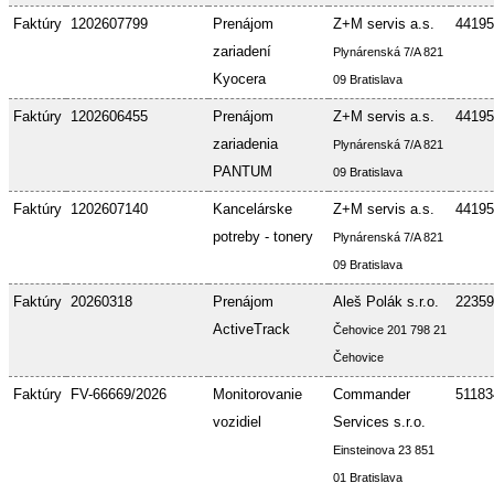
Faktúry
1202607799
Prenájom
Z+M servis a.s.
44195
zariadení
Plynárenská 7/A 821
Kyocera
09 Bratislava
Faktúry
1202606455
Prenájom
Z+M servis a.s.
44195
zariadenia
Plynárenská 7/A 821
PANTUM
09 Bratislava
Faktúry
1202607140
Kancelárske
Z+M servis a.s.
44195
potreby - tonery
Plynárenská 7/A 821
09 Bratislava
Faktúry
20260318
Prenájom
Aleš Polák s.r.o.
22359
ActiveTrack
Čehovice 201 798 21
Čehovice
Faktúry
FV-66669/2026
Monitorovanie
Commander
51183
vozidiel
Services s.r.o.
Einsteinova 23 851
01 Bratislava