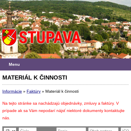
Menu
MATERIÁL K ČINNOSTI
Informácie
»
Faktúry
»
Materiál k činnosti
Na tejto stránke sa nachádzajú objednávky, zmluvy a faktúry. V
prípade ak sa Vám nepodarí nájsť niektoré dokumenty kontaktujte
nás.