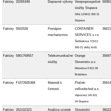
Faktúry
20265349
Dopravné výkony
Verejnoprospešné
50081
služby Stupava
Dlhá 1248/11 900 31
Stupava
Faktúry
0502026
Prenájom
CONTAINER
36621
mechanizmov
SERVICES s.r.o.
Štefánikova 723/13
990 01 Veľký Krtíš
Faktúry
5901769557
Telekomunikačné
Orange
35697
služby
Slovensko a.s.
Metodova 8 821 08
Bratislava
Faktúry
F1072605368
Materiál k
Ptáček-
35814
činnosti
veľkoobchod a.s.
Vajnorská 140 831
04 Stupava
Faktúry
262102323
Analýza vzoriek
Slovenský
36022