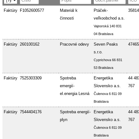
Faktúry
F1052600577
Materiál k
Ptáček-
35814
činnosti
veľkoobchod a.s.
Vajnorská 140 831
04 Bratislava
Faktúry
260100162
Pracovné odevy
Seven Peaks
47465
s.r.o.
Cyprichova 66 831
53 Bratislava
Faktúry
7525303309
Spotreba
Energetika
44 48
emergií-
Slovensko a.s.
767
el.energia Lesná
Čulenova 6 811 09
Bratislava
Faktúry
7544404176
Spotreba energií-
Energetika
44 48
plyn
Slovensko a.s.
767
Čulenova 6 811 09
Bratislava