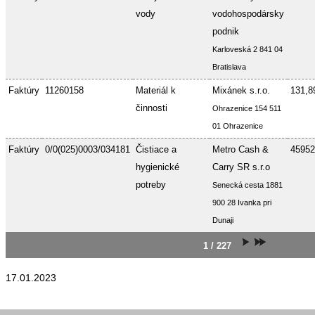
vody
vodohospodársky
podnik
Karloveská 2 841 04
Bratislava
Faktúry
11260158
Materiál k
Mixánek s.r.o.
131,8
činnosti
Ohrazenice 154 511
01 Ohrazenice
Faktúry
0/0(025)0003/034181
Čistiace a
Metro Cash &
45952
hygienické
Carry SR s.r.o
potreby
Senecká cesta 1881
900 28 Ivanka pri
Dunaji
1 / 227
17.01.2023