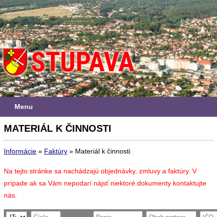
Menu
MATERIÁL K ČINNOSTI
Informácie
»
Faktúry
»
Materiál k činnosti
Na tejto stránke sa nachádzajú objednávky, zmluvy a faktúry. V
prípade ak sa Vám nepodarí nájsť niektoré dokumenty kontaktujte
nás.