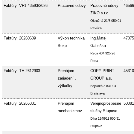
Faktúry
VF1-43593/2026
Pracovné odevy
Pracovné odevy
46566
ZIKO s.r.o.
Okružná 21/6 050 01
Revúca
Faktúry
20260609
Výkon technika
Ing.Matej
47075
Bozp
Gabriška
Reca 434 925 26
Reca
Faktúry
TH-2612903
Prenájom
COPY PRINT
45310
zariadení ,
GROUP a.s.
výtlačky
Bojnická 3 831 04
Bratislava
Faktúry
20265331
Prenájom
Verejnoprospešné
50081
mechanizmov
služby Stupava
Dlhá 1248/11 900 31
Stupava