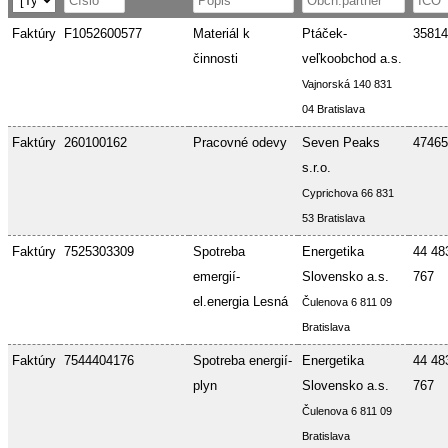
Faktúry
F1052600577
Materiál k
Ptáček-
35814
činnosti
veľkoobchod a.s.
Vajnorská 140 831
04 Bratislava
Faktúry
260100162
Pracovné odevy
Seven Peaks
47465
s.r.o.
Cyprichova 66 831
53 Bratislava
Faktúry
7525303309
Spotreba
Energetika
44 48
emergií-
Slovensko a.s.
767
el.energia Lesná
Čulenova 6 811 09
Bratislava
Faktúry
7544404176
Spotreba energií-
Energetika
44 48
plyn
Slovensko a.s.
767
Čulenova 6 811 09
Bratislava