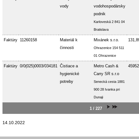
vody
vodohospodársky
podnik
Karloveská 2 841 04
Bratislava
Faktúry
11260158
Materiál k
Mixánek s.r.o.
131,8
činnosti
Ohrazenice 154 511
01 Ohrazenice
Faktúry
0/0(025)0003/034181
Čistiace a
Metro Cash &
45952
hygienické
Carry SR s.r.o
potreby
Senecká cesta 1881
900 28 Ivanka pri
Dunaji
1 / 227
14.10.2022