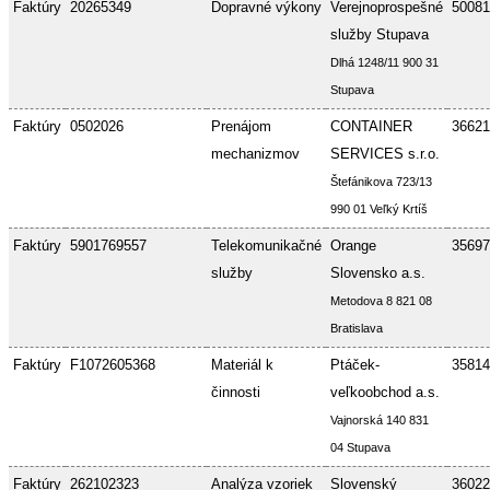
Faktúry
20265349
Dopravné výkony
Verejnoprospešné
50081
služby Stupava
Dlhá 1248/11 900 31
Stupava
Faktúry
0502026
Prenájom
CONTAINER
36621
mechanizmov
SERVICES s.r.o.
Štefánikova 723/13
990 01 Veľký Krtíš
Faktúry
5901769557
Telekomunikačné
Orange
35697
služby
Slovensko a.s.
Metodova 8 821 08
Bratislava
Faktúry
F1072605368
Materiál k
Ptáček-
35814
činnosti
veľkoobchod a.s.
Vajnorská 140 831
04 Stupava
Faktúry
262102323
Analýza vzoriek
Slovenský
36022