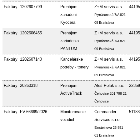
Faktúry
1202607799
Prenájom
Z+M servis a.s.
44195
zariadení
Plynárenská 7/A 821
Kyocera
09 Bratislava
Faktúry
1202606455
Prenájom
Z+M servis a.s.
44195
zariadenia
Plynárenská 7/A 821
PANTUM
09 Bratislava
Faktúry
1202607140
Kancelárske
Z+M servis a.s.
44195
potreby - tonery
Plynárenská 7/A 821
09 Bratislava
Faktúry
20260318
Prenájom
Aleš Polák s.r.o.
22359
ActiveTrack
Čehovice 201 798 21
Čehovice
Faktúry
FV-66669/2026
Monitorovanie
Commander
51183
vozidiel
Services s.r.o.
Einsteinova 23 851
01 Bratislava