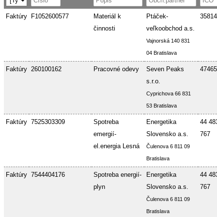
Faktúry
F1052600577
Materiál k
Ptáček-
35814
činnosti
veľkoobchod a.s.
Vajnorská 140 831
04 Bratislava
Faktúry
260100162
Pracovné odevy
Seven Peaks
47465
s.r.o.
Cyprichova 66 831
53 Bratislava
Faktúry
7525303309
Spotreba
Energetika
44 48
emergií-
Slovensko a.s.
767
el.energia Lesná
Čulenova 6 811 09
Bratislava
Faktúry
7544404176
Spotreba energií-
Energetika
44 48
plyn
Slovensko a.s.
767
Čulenova 6 811 09
Bratislava