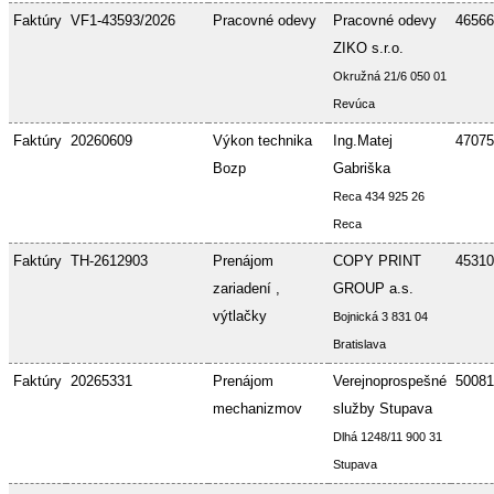
Faktúry
VF1-43593/2026
Pracovné odevy
Pracovné odevy
46566
ZIKO s.r.o.
Okružná 21/6 050 01
Revúca
Faktúry
20260609
Výkon technika
Ing.Matej
47075
Bozp
Gabriška
Reca 434 925 26
Reca
Faktúry
TH-2612903
Prenájom
COPY PRINT
45310
zariadení ,
GROUP a.s.
výtlačky
Bojnická 3 831 04
Bratislava
Faktúry
20265331
Prenájom
Verejnoprospešné
50081
mechanizmov
služby Stupava
Dlhá 1248/11 900 31
Stupava