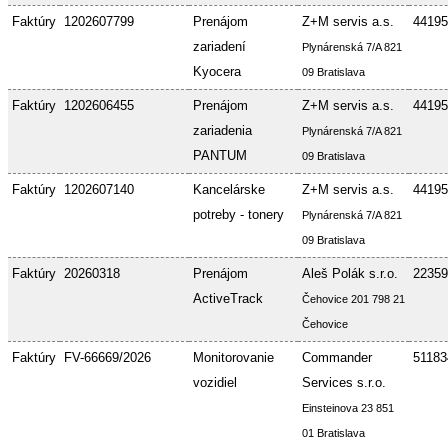
Faktúry
1202607799
Prenájom
Z+M servis a.s.
44195
zariadení
Plynárenská 7/A 821
Kyocera
09 Bratislava
Faktúry
1202606455
Prenájom
Z+M servis a.s.
44195
zariadenia
Plynárenská 7/A 821
PANTUM
09 Bratislava
Faktúry
1202607140
Kancelárske
Z+M servis a.s.
44195
potreby - tonery
Plynárenská 7/A 821
09 Bratislava
Faktúry
20260318
Prenájom
Aleš Polák s.r.o.
22359
ActiveTrack
Čehovice 201 798 21
Čehovice
Faktúry
FV-66669/2026
Monitorovanie
Commander
51183
vozidiel
Services s.r.o.
Einsteinova 23 851
01 Bratislava