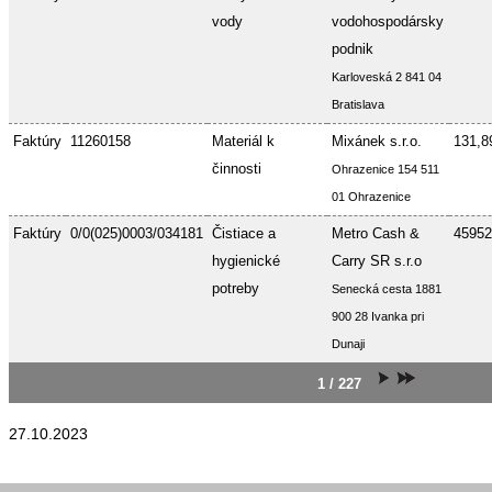
vody
vodohospodársky
podnik
Karloveská 2 841 04
Bratislava
Faktúry
11260158
Materiál k
Mixánek s.r.o.
131,8
činnosti
Ohrazenice 154 511
01 Ohrazenice
Faktúry
0/0(025)0003/034181
Čistiace a
Metro Cash &
45952
hygienické
Carry SR s.r.o
potreby
Senecká cesta 1881
900 28 Ivanka pri
Dunaji
1 / 227
27.10.2023