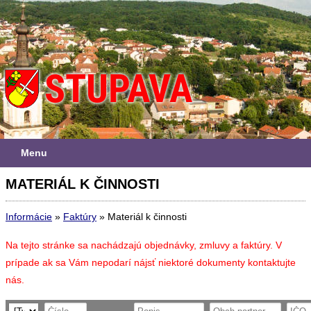
Menu
MATERIÁL K ČINNOSTI
Informácie
»
Faktúry
»
Materiál k činnosti
Na tejto stránke sa nachádzajú objednávky, zmluvy a faktúry. V
prípade ak sa Vám nepodarí nájsť niektoré dokumenty kontaktujte
nás.