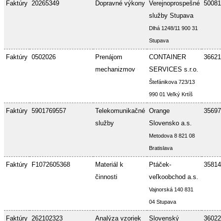
Faktúry
20265349
Dopravné výkony
Verejnoprospešné
50081
služby Stupava
Dlhá 1248/11 900 31
Stupava
Faktúry
0502026
Prenájom
CONTAINER
36621
mechanizmov
SERVICES s.r.o.
Štefánikova 723/13
990 01 Veľký Krtíš
Faktúry
5901769557
Telekomunikačné
Orange
35697
služby
Slovensko a.s.
Metodova 8 821 08
Bratislava
Faktúry
F1072605368
Materiál k
Ptáček-
35814
činnosti
veľkoobchod a.s.
Vajnorská 140 831
04 Stupava
Faktúry
262102323
Analýza vzoriek
Slovenský
36022