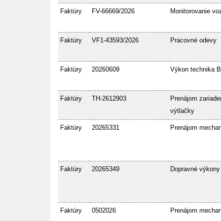
Faktúry
FV-66669/2026
Monitorovanie voz
Faktúry
VF1-43593/2026
Pracovné odevy
Faktúry
20260609
Výkon technika 
Faktúry
TH-2612903
Prenájom zariaden
výtlačky
Faktúry
20265331
Prenájom mecha
Faktúry
20265349
Dopravné výkony
Faktúry
0502026
Prenájom mecha