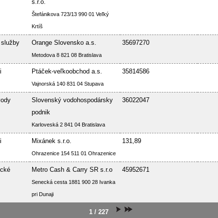
s.r.o.
Štefánikova 723/13 990 01 Veľký
Krtíš
 služby
Orange Slovensko a.s.
35697270
Metodova 8 821 08 Bratislava
i
Ptáček-veľkoobchod a.s.
35814586
Vajnorská 140 831 04 Stupava
vody
Slovenský vodohospodársky
36022047
podnik
Karloveská 2 841 04 Bratislava
i
Mixánek s.r.o.
131,89
Ohrazenice 154 511 01 Ohrazenice
ické
Metro Cash & Carry SR s.r.o
45952671
Senecká cesta 1881 900 28 Ivanka
pri Dunaji
1 / 227