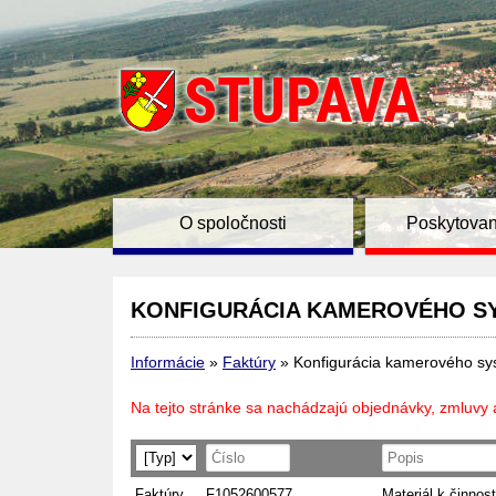
O spoločnosti
Poskytovan
KONFIGURÁCIA KAMEROVÉHO S
Informácie
»
Faktúry
»
Konfigurácia kamerového s
Na tejto stránke sa nachádzajú objednávky, zmluvy 
Faktúry
F1052600577
Materiál k činnost