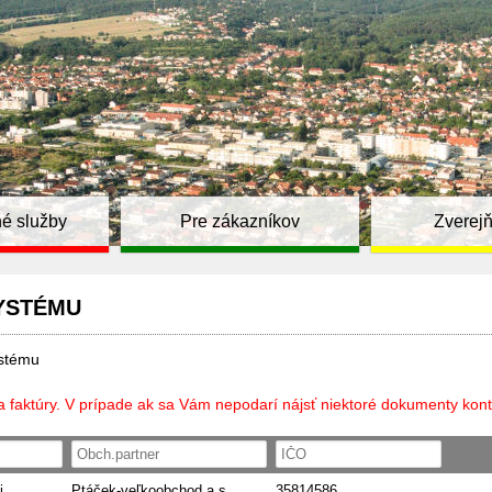
é služby
Pre zákazníkov
Zverej
YSTÉMU
ystému
a faktúry. V prípade ak sa Vám nepodarí nájsť niektoré dokumenty kont
i
Ptáček-veľkoobchod a.s.
35814586