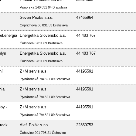
Vajnorská 140 831 04 Bratislava
Seven Peaks s.r.o.
47465964
Cyprichova 66 831 53 Bratislava
el.energia
Energetika Slovensko a.s.
44 483 767
Čulenova 6 811 09 Bratislava
plyn
Energetika Slovensko a.s.
44 483 767
Čulenova 6 811 09 Bratislava
ní
Z+M servis a.s.
44195591
Plynárenská 7/A 821 09 Bratislava
nia
Z+M servis a.s.
44195591
Plynárenská 7/A 821 09 Bratislava
by -
Z+M servis a.s.
44195591
Plynárenská 7/A 821 09 Bratislava
rack
Aleš Polák s.r.o.
22359753
Čehovice 201 798 21 Čehovice