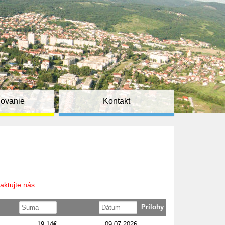
ňovanie
Kontakt
aktujte nás.
Prílohy
19,14€
09.07.2026