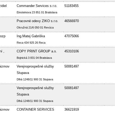
idiel
Commander Services s.r.o.
51183455
Einsteinova 23 851 01 Bratislava
Pracovné odevy ZIKO s.r.o.
46566970
Okružná 21/6 050 01 Revúca
Bozp
Ing.Matej Gabriška
47075066
Reca 434 925 26 Reca
í ,
COPY PRINT GROUP a.s.
45310106
Bojnická 3 831 04 Bratislava
nizmov
Verejnoprospešné služby
50081497
Stupava
Dlhá 1248/11 900 31 Stupava
Verejnoprospešné služby
50081497
Stupava
Dlhá 1248/11 900 31 Stupava
nizmov
CONTAINER SERVICES
36621919