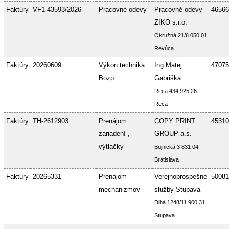
Faktúry
VF1-43593/2026
Pracovné odevy
Pracovné odevy
46566
ZIKO s.r.o.
Okružná 21/6 050 01
Revúca
Faktúry
20260609
Výkon technika
Ing.Matej
47075
Bozp
Gabriška
Reca 434 925 26
Reca
Faktúry
TH-2612903
Prenájom
COPY PRINT
45310
zariadení ,
GROUP a.s.
výtlačky
Bojnická 3 831 04
Bratislava
Faktúry
20265331
Prenájom
Verejnoprospešné
50081
mechanizmov
služby Stupava
Dlhá 1248/11 900 31
Stupava