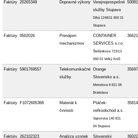
Faktúry
20265349
Dopravné výkony
Verejnoprospešné
50081
služby Stupava
Dlhá 1248/11 900 31
Stupava
Faktúry
0502026
Prenájom
CONTAINER
36621
mechanizmov
SERVICES s.r.o.
Štefánikova 723/13
990 01 Veľký Krtíš
Faktúry
5901769557
Telekomunikačné
Orange
35697
služby
Slovensko a.s.
Metodova 8 821 08
Bratislava
Faktúry
F1072605368
Materiál k
Ptáček-
35814
činnosti
veľkoobchod a.s.
Vajnorská 140 831
04 Stupava
Faktúry
262102323
Analýza vzoriek
Slovenský
36022