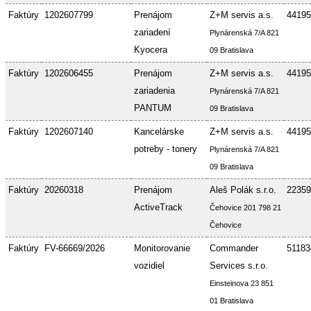
Faktúry
1202607799
Prenájom
Z+M servis a.s.
44195
zariadení
Plynárenská 7/A 821
Kyocera
09 Bratislava
Faktúry
1202606455
Prenájom
Z+M servis a.s.
44195
zariadenia
Plynárenská 7/A 821
PANTUM
09 Bratislava
Faktúry
1202607140
Kancelárske
Z+M servis a.s.
44195
potreby - tonery
Plynárenská 7/A 821
09 Bratislava
Faktúry
20260318
Prenájom
Aleš Polák s.r.o.
22359
ActiveTrack
Čehovice 201 798 21
Čehovice
Faktúry
FV-66669/2026
Monitorovanie
Commander
51183
vozidiel
Services s.r.o.
Einsteinova 23 851
01 Bratislava