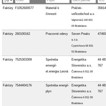
Faktúry
F1052600577
Materiál k
Ptáček-
35814
činnosti
veľkoobchod a.s.
Vajnorská 140 831
04 Bratislava
Faktúry
260100162
Pracovné odevy
Seven Peaks
47465
s.r.o.
Cyprichova 66 831
53 Bratislava
Faktúry
7525303309
Spotreba
Energetika
44 48
emergií-
Slovensko a.s.
767
el.energia Lesná
Čulenova 6 811 09
Bratislava
Faktúry
7544404176
Spotreba energií-
Energetika
44 48
plyn
Slovensko a.s.
767
Čulenova 6 811 09
Bratislava