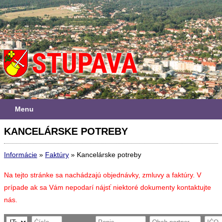
Menu
KANCELÁRSKE POTREBY
Informácie
»
Faktúry
»
Kancelárske potreby
Na tejto stránke sa nachádzajú objednávky, zmluvy a faktúry. V
prípade ak sa Vám nepodarí nájsť niektoré dokumenty kontaktujte
nás.