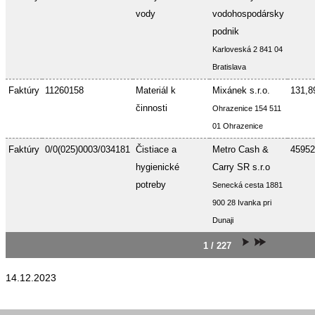
vody
vodohospodársky
podnik
Karloveská 2 841 04
Bratislava
Faktúry
11260158
Materiál k
Mixánek s.r.o.
131,8
činnosti
Ohrazenice 154 511
01 Ohrazenice
Faktúry
0/0(025)0003/034181
Čistiace a
Metro Cash &
45952
hygienické
Carry SR s.r.o
potreby
Senecká cesta 1881
900 28 Ivanka pri
Dunaji
1 / 227
14.12.2023