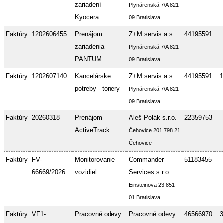
zariadení
Plynárenská 7/A 821
Kyocera
09 Bratislava
Faktúry
1202606455
Prenájom
Z+M servis a.s.
44195591
zariadenia
Plynárenská 7/A 821
PANTUM
09 Bratislava
Faktúry
1202607140
Kancelárske
Z+M servis a.s.
44195591
1
potreby - tonery
Plynárenská 7/A 821
09 Bratislava
Faktúry
20260318
Prenájom
Aleš Polák s.r.o.
22359753
ActiveTrack
Čehovice 201 798 21
Čehovice
Faktúry
FV-
Monitorovanie
Commander
51183455
66669/2026
vozidiel
Services s.r.o.
Einsteinova 23 851
01 Bratislava
Faktúry
VF1-
Pracovné odevy
Pracovné odevy
46566970
3