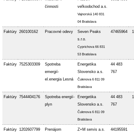
činnosti
veľkoobchod a.s.
Vajnorská 140 831
04 Bratislava
Faktúry
260100162
Pracovné odevy
Seven Peaks
47465964
1
s.r.o.
Cyprichova 66 831
53 Bratislava
Faktúry
7525303309
Spotreba
Energetika
44 483
emergií-
Slovensko a.s.
767
el.energia Lesná
Čulenova 6 811 09
Bratislava
Faktúry
7544404176
Spotreba energií-
Energetika
44 483
1
plyn
Slovensko a.s.
767
Čulenova 6 811 09
Bratislava
Faktúry
1202607799
Prenájom
Z+M servis a.s.
44195591