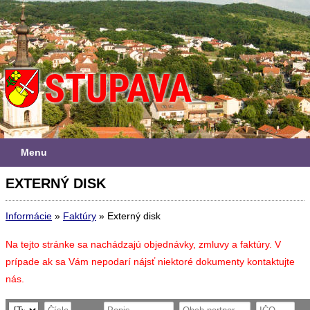
Menu
EXTERNÝ DISK
Informácie
»
Faktúry
»
Externý disk
Na tejto stránke sa nachádzajú objednávky, zmluvy a faktúry. V
prípade ak sa Vám nepodarí nájsť niektoré dokumenty kontaktujte
nás.