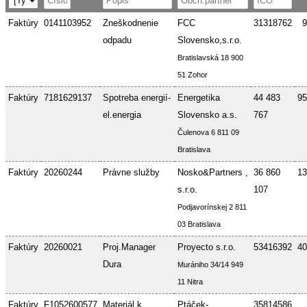
Faktúry
0141103952
Zneškodnenie
FCC
31318762
9
odpadu
Slovensko,s.r.o.
Bratislavská 18 900
51 Zohor
Faktúry
7181629137
Spotreba energií-
Energetika
44 483
95
el.energia
Slovensko a.s.
767
Čulenova 6 811 09
Bratislava
Faktúry
20260244
Právne služby
Nosko&Partners ,
36 860
13
s.r.o.
107
Podjavorínskej 2 811
03 Bratislava
Faktúry
20260021
Proj.Manager
Proyecto s.r.o.
53416392
40
Dura
Murániho 34/14 949
11 Nitra
Faktúry
F1052600577
Materiál k
Ptáček-
35814586