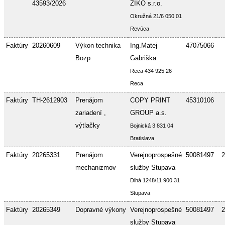
43593/2026
ZIKO s.r.o.
Okružná 21/6 050 01
Revúca
Faktúry
20260609
Výkon technika
Ing.Matej
47075066
Bozp
Gabriška
Reca 434 925 26
Reca
Faktúry
TH-2612903
Prenájom
COPY PRINT
45310106
zariadení ,
GROUP a.s.
výtlačky
Bojnická 3 831 04
Bratislava
Faktúry
20265331
Prenájom
Verejnoprospešné
50081497
2
mechanizmov
služby Stupava
Dlhá 1248/11 900 31
Stupava
Faktúry
20265349
Dopravné výkony
Verejnoprospešné
50081497
2
služby Stupava