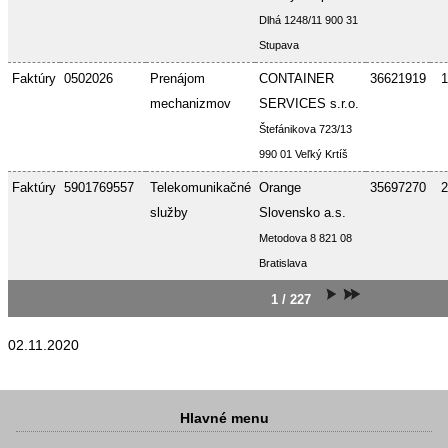
Dlhá 1248/11 900 31
Stupava
Faktúry
0502026
Prenájom
CONTAINER
36621919
1
mechanizmov
SERVICES s.r.o.
Štefánikova 723/13
990 01 Veľký Krtíš
Faktúry
5901769557
Telekomunikačné
Orange
35697270
2
služby
Slovensko a.s.
Metodova 8 821 08
Bratislava
1 / 227
02.11.2020
Hlavné menu