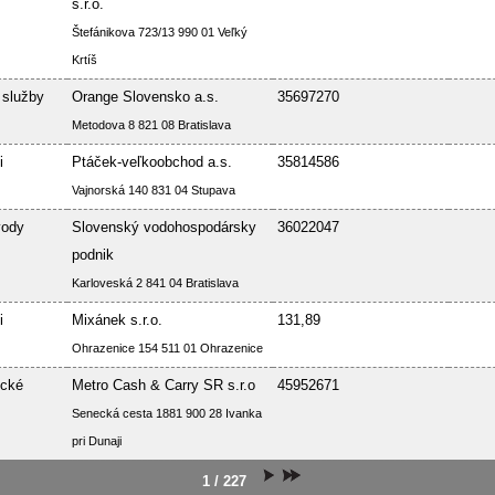
s.r.o.
Štefánikova 723/13 990 01 Veľký
Krtíš
 služby
Orange Slovensko a.s.
35697270
Metodova 8 821 08 Bratislava
i
Ptáček-veľkoobchod a.s.
35814586
Vajnorská 140 831 04 Stupava
vody
Slovenský vodohospodársky
36022047
podnik
Karloveská 2 841 04 Bratislava
i
Mixánek s.r.o.
131,89
Ohrazenice 154 511 01 Ohrazenice
ické
Metro Cash & Carry SR s.r.o
45952671
Senecká cesta 1881 900 28 Ivanka
pri Dunaji
1 / 227