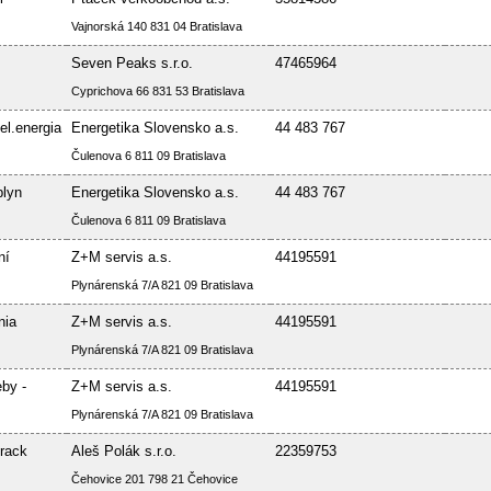
Vajnorská 140 831 04 Bratislava
Seven Peaks s.r.o.
47465964
Cyprichova 66 831 53 Bratislava
el.energia
Energetika Slovensko a.s.
44 483 767
Čulenova 6 811 09 Bratislava
plyn
Energetika Slovensko a.s.
44 483 767
Čulenova 6 811 09 Bratislava
ní
Z+M servis a.s.
44195591
Plynárenská 7/A 821 09 Bratislava
nia
Z+M servis a.s.
44195591
Plynárenská 7/A 821 09 Bratislava
by -
Z+M servis a.s.
44195591
Plynárenská 7/A 821 09 Bratislava
rack
Aleš Polák s.r.o.
22359753
Čehovice 201 798 21 Čehovice