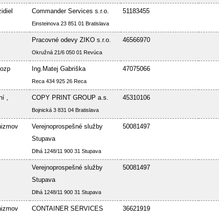
idiel
Commander Services s.r.o.
51183455
Einsteinova 23 851 01 Bratislava
Pracovné odevy ZIKO s.r.o.
46566970
Okružná 21/6 050 01 Revúca
Bozp
Ing.Matej Gabriška
47075066
Reca 434 925 26 Reca
í ,
COPY PRINT GROUP a.s.
45310106
Bojnická 3 831 04 Bratislava
nizmov
Verejnoprospešné služby
50081497
Stupava
Dlhá 1248/11 900 31 Stupava
Verejnoprospešné služby
50081497
Stupava
Dlhá 1248/11 900 31 Stupava
nizmov
CONTAINER SERVICES
36621919