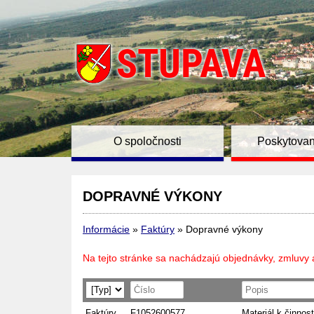
O spoločnosti
Poskytovan
DOPRAVNÉ VÝKONY
Informácie
»
Faktúry
»
Dopravné výkony
Na tejto stránke sa nachádzajú objednávky, zmluvy 
Faktúry
F1052600577
Materiál k činnost