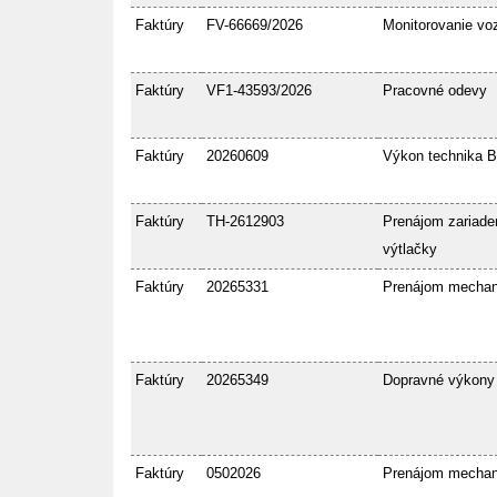
Faktúry
FV-66669/2026
Monitorovanie voz
Faktúry
VF1-43593/2026
Pracovné odevy
Faktúry
20260609
Výkon technika 
Faktúry
TH-2612903
Prenájom zariaden
výtlačky
Faktúry
20265331
Prenájom mecha
Faktúry
20265349
Dopravné výkony
Faktúry
0502026
Prenájom mecha