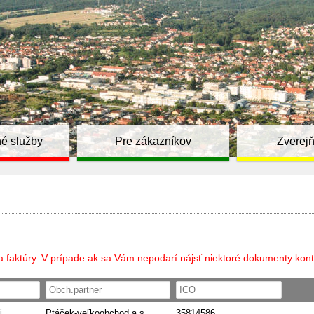
é služby
Pre zákazníkov
Zverej
a faktúry. V prípade ak sa Vám nepodarí nájsť niektoré dokumenty kont
i
Ptáček-veľkoobchod a.s.
35814586