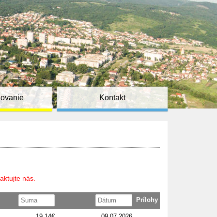
ňovanie
Kontakt
aktujte nás.
Prílohy
19,14€
09.07.2026