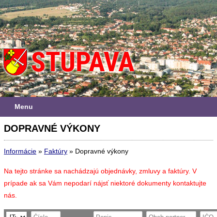
Menu
DOPRAVNÉ VÝKONY
Informácie
»
Faktúry
»
Dopravné výkony
Na tejto stránke sa nachádzajú objednávky, zmluvy a faktúry. V
prípade ak sa Vám nepodarí nájsť niektoré dokumenty kontaktujte
nás.