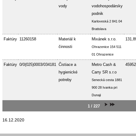
vody
vodohospodársky
podnik
Karloveská 2 841 04
Bratislava
Faktúry
11260158
Materiál k
Mixánek s.r.o.
131,8
činnosti
Ohrazenice 154 511
01 Ohrazenice
Faktúry
0/0(025)0003/034181
Čistiace a
Metro Cash &
45952
hygienické
Carry SR s.r.o
potreby
Senecká cesta 1881
900 28 Ivanka pri
Dunaji
1 / 227
16.12.2020