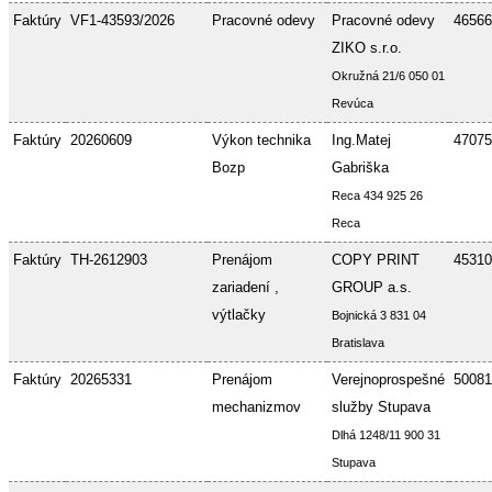
Faktúry
VF1-43593/2026
Pracovné odevy
Pracovné odevy
46566
ZIKO s.r.o.
Okružná 21/6 050 01
Revúca
Faktúry
20260609
Výkon technika
Ing.Matej
47075
Bozp
Gabriška
Reca 434 925 26
Reca
Faktúry
TH-2612903
Prenájom
COPY PRINT
45310
zariadení ,
GROUP a.s.
výtlačky
Bojnická 3 831 04
Bratislava
Faktúry
20265331
Prenájom
Verejnoprospešné
50081
mechanizmov
služby Stupava
Dlhá 1248/11 900 31
Stupava