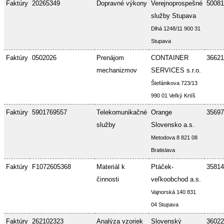
Faktúry
20265349
Dopravné výkony
Verejnoprospešné
50081
služby Stupava
Dlhá 1248/11 900 31
Stupava
Faktúry
0502026
Prenájom
CONTAINER
36621
mechanizmov
SERVICES s.r.o.
Štefánikova 723/13
990 01 Veľký Krtíš
Faktúry
5901769557
Telekomunikačné
Orange
35697
služby
Slovensko a.s.
Metodova 8 821 08
Bratislava
Faktúry
F1072605368
Materiál k
Ptáček-
35814
činnosti
veľkoobchod a.s.
Vajnorská 140 831
04 Stupava
Faktúry
262102323
Analýza vzoriek
Slovenský
36022