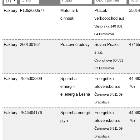
Faktúry
F1052600577
Materiál k
Ptáček-
35814
činnosti
veľkoobchod a.s.
Vajnorská 140 831
04 Bratislava
Faktúry
260100162
Pracovné odevy
Seven Peaks
47465
s.r.o.
Cyprichova 66 831
53 Bratislava
Faktúry
7525303309
Spotreba
Energetika
44 48
emergií-
Slovensko a.s.
767
el.energia Lesná
Čulenova 6 811 09
Bratislava
Faktúry
7544404176
Spotreba energií-
Energetika
44 48
plyn
Slovensko a.s.
767
Čulenova 6 811 09
Bratislava