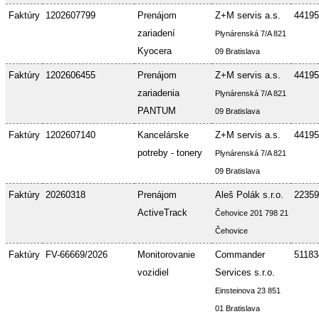
Faktúry
1202607799
Prenájom
Z+M servis a.s.
44195
zariadení
Plynárenská 7/A 821
Kyocera
09 Bratislava
Faktúry
1202606455
Prenájom
Z+M servis a.s.
44195
zariadenia
Plynárenská 7/A 821
PANTUM
09 Bratislava
Faktúry
1202607140
Kancelárske
Z+M servis a.s.
44195
potreby - tonery
Plynárenská 7/A 821
09 Bratislava
Faktúry
20260318
Prenájom
Aleš Polák s.r.o.
22359
ActiveTrack
Čehovice 201 798 21
Čehovice
Faktúry
FV-66669/2026
Monitorovanie
Commander
51183
vozidiel
Services s.r.o.
Einsteinova 23 851
01 Bratislava