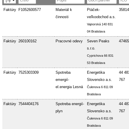
Faktúry
F1052600577
Materiál k
Ptáček-
35814
činnosti
veľkoobchod a.s.
Vajnorská 140 831
04 Bratislava
Faktúry
260100162
Pracovné odevy
Seven Peaks
47465
s.r.o.
Cyprichova 66 831
53 Bratislava
Faktúry
7525303309
Spotreba
Energetika
44 48
emergií-
Slovensko a.s.
767
el.energia Lesná
Čulenova 6 811 09
Bratislava
Faktúry
7544404176
Spotreba energií-
Energetika
44 48
plyn
Slovensko a.s.
767
Čulenova 6 811 09
Bratislava