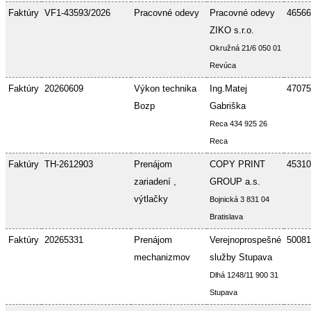
Faktúry
VF1-43593/2026
Pracovné odevy
Pracovné odevy
46566
ZIKO s.r.o.
Okružná 21/6 050 01
Revúca
Faktúry
20260609
Výkon technika
Ing.Matej
47075
Bozp
Gabriška
Reca 434 925 26
Reca
Faktúry
TH-2612903
Prenájom
COPY PRINT
45310
zariadení ,
GROUP a.s.
výtlačky
Bojnická 3 831 04
Bratislava
Faktúry
20265331
Prenájom
Verejnoprospešné
50081
mechanizmov
služby Stupava
Dlhá 1248/11 900 31
Stupava