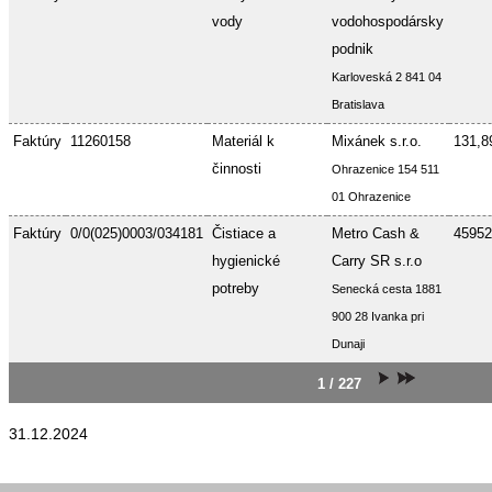
vody
vodohospodársky
podnik
Karloveská 2 841 04
Bratislava
Faktúry
11260158
Materiál k
Mixánek s.r.o.
131,8
činnosti
Ohrazenice 154 511
01 Ohrazenice
Faktúry
0/0(025)0003/034181
Čistiace a
Metro Cash &
45952
hygienické
Carry SR s.r.o
potreby
Senecká cesta 1881
900 28 Ivanka pri
Dunaji
1 / 227
31.12.2024