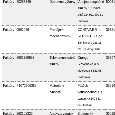
Faktúry
20265349
Dopravné výkony
Verejnoprospešné
50081
služby Stupava
Dlhá 1248/11 900 31
Stupava
Faktúry
0502026
Prenájom
CONTAINER
36621
mechanizmov
SERVICES s.r.o.
Štefánikova 723/13
990 01 Veľký Krtíš
Faktúry
5901769557
Telekomunikačné
Orange
35697
služby
Slovensko a.s.
Metodova 8 821 08
Bratislava
Faktúry
F1072605368
Materiál k
Ptáček-
35814
činnosti
veľkoobchod a.s.
Vajnorská 140 831
04 Stupava
Faktúry
262102323
Analýza vzoriek
Slovenský
36022