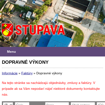
Menu
DOPRAVNÉ VÝKONY
Informácie
»
Faktúry
»
Dopravné výkony
Na tejto stránke sa nachádzajú objednávky, zmluvy a faktúry. V
prípade ak sa Vám nepodarí nájsť niektoré dokumenty kontaktujte
nás.