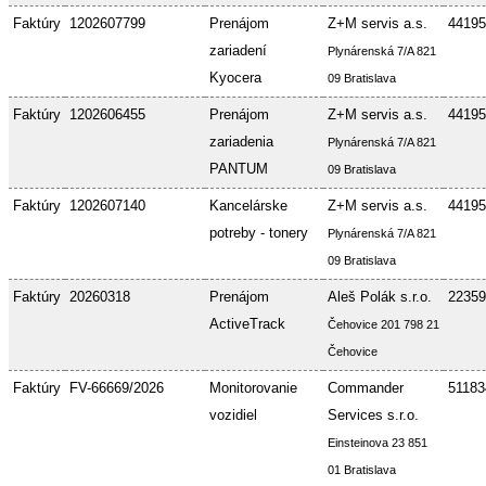
Faktúry
1202607799
Prenájom
Z+M servis a.s.
44195
zariadení
Plynárenská 7/A 821
Kyocera
09 Bratislava
Faktúry
1202606455
Prenájom
Z+M servis a.s.
44195
zariadenia
Plynárenská 7/A 821
PANTUM
09 Bratislava
Faktúry
1202607140
Kancelárske
Z+M servis a.s.
44195
potreby - tonery
Plynárenská 7/A 821
09 Bratislava
Faktúry
20260318
Prenájom
Aleš Polák s.r.o.
22359
ActiveTrack
Čehovice 201 798 21
Čehovice
Faktúry
FV-66669/2026
Monitorovanie
Commander
51183
vozidiel
Services s.r.o.
Einsteinova 23 851
01 Bratislava