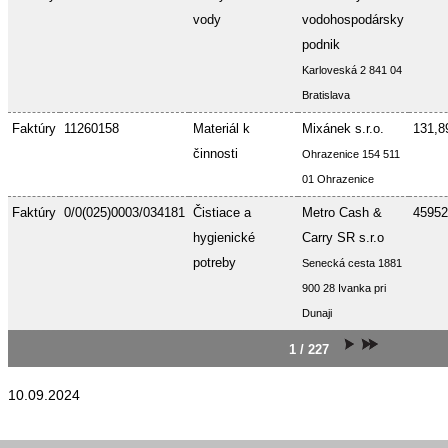
vody
vodohospodársky
podnik
Karloveská 2 841 04
Bratislava
Faktúry
11260158
Materiál k
Mixánek s.r.o.
131,8
činnosti
Ohrazenice 154 511
01 Ohrazenice
Faktúry
0/0(025)0003/034181
Čistiace a
Metro Cash &
45952
hygienické
Carry SR s.r.o
potreby
Senecká cesta 1881
900 28 Ivanka pri
Dunaji
1 / 227
10.09.2024