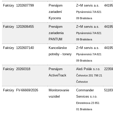
Faktúry
1202607799
Prenájom
Z+M servis a.s.
44195
zariadení
Plynárenská 7/A 821
Kyocera
09 Bratislava
Faktúry
1202606455
Prenájom
Z+M servis a.s.
44195
zariadenia
Plynárenská 7/A 821
PANTUM
09 Bratislava
Faktúry
1202607140
Kancelárske
Z+M servis a.s.
44195
potreby - tonery
Plynárenská 7/A 821
09 Bratislava
Faktúry
20260318
Prenájom
Aleš Polák s.r.o.
22359
ActiveTrack
Čehovice 201 798 21
Čehovice
Faktúry
FV-66669/2026
Monitorovanie
Commander
51183
vozidiel
Services s.r.o.
Einsteinova 23 851
01 Bratislava