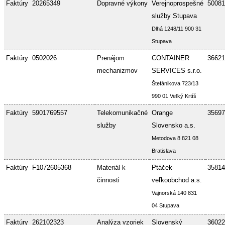
Faktúry
20265349
Dopravné výkony
Verejnoprospešné
50081
služby Stupava
Dlhá 1248/11 900 31
Stupava
Faktúry
0502026
Prenájom
CONTAINER
36621
mechanizmov
SERVICES s.r.o.
Štefánikova 723/13
990 01 Veľký Krtíš
Faktúry
5901769557
Telekomunikačné
Orange
35697
služby
Slovensko a.s.
Metodova 8 821 08
Bratislava
Faktúry
F1072605368
Materiál k
Ptáček-
35814
činnosti
veľkoobchod a.s.
Vajnorská 140 831
04 Stupava
Faktúry
262102323
Analýza vzoriek
Slovenský
36022