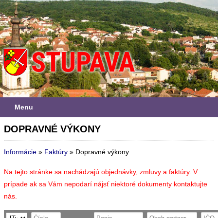
Menu
DOPRAVNÉ VÝKONY
Informácie
»
Faktúry
»
Dopravné výkony
Na tejto stránke sa nachádzajú objednávky, zmluvy a faktúry. V
prípade ak sa Vám nepodarí nájsť niektoré dokumenty kontaktujte
nás.