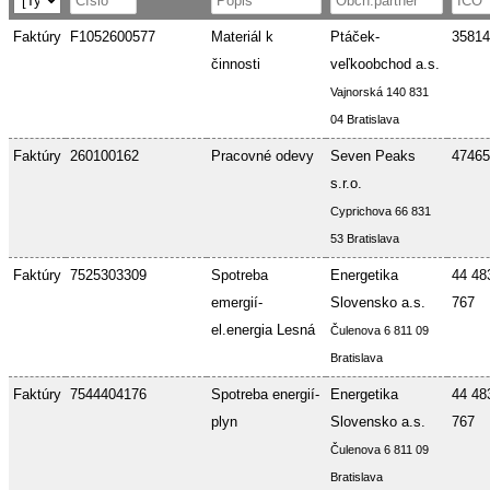
Faktúry
F1052600577
Materiál k
Ptáček-
35814
činnosti
veľkoobchod a.s.
Vajnorská 140 831
04 Bratislava
Faktúry
260100162
Pracovné odevy
Seven Peaks
47465
s.r.o.
Cyprichova 66 831
53 Bratislava
Faktúry
7525303309
Spotreba
Energetika
44 48
emergií-
Slovensko a.s.
767
el.energia Lesná
Čulenova 6 811 09
Bratislava
Faktúry
7544404176
Spotreba energií-
Energetika
44 48
plyn
Slovensko a.s.
767
Čulenova 6 811 09
Bratislava