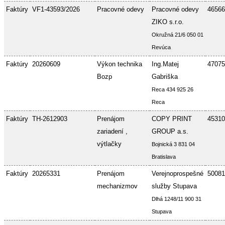
Faktúry
VF1-43593/2026
Pracovné odevy
Pracovné odevy
46566
ZIKO s.r.o.
Okružná 21/6 050 01
Revúca
Faktúry
20260609
Výkon technika
Ing.Matej
47075
Bozp
Gabriška
Reca 434 925 26
Reca
Faktúry
TH-2612903
Prenájom
COPY PRINT
45310
zariadení ,
GROUP a.s.
výtlačky
Bojnická 3 831 04
Bratislava
Faktúry
20265331
Prenájom
Verejnoprospešné
50081
mechanizmov
služby Stupava
Dlhá 1248/11 900 31
Stupava