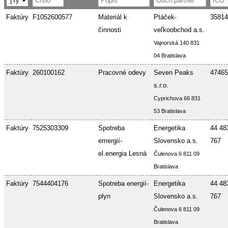
Faktúry
F1052600577
Materiál k
Ptáček-
35814
činnosti
veľkoobchod a.s.
Vajnorská 140 831
04 Bratislava
Faktúry
260100162
Pracovné odevy
Seven Peaks
47465
s.r.o.
Cyprichova 66 831
53 Bratislava
Faktúry
7525303309
Spotreba
Energetika
44 48
emergií-
Slovensko a.s.
767
el.energia Lesná
Čulenova 6 811 09
Bratislava
Faktúry
7544404176
Spotreba energií-
Energetika
44 48
plyn
Slovensko a.s.
767
Čulenova 6 811 09
Bratislava