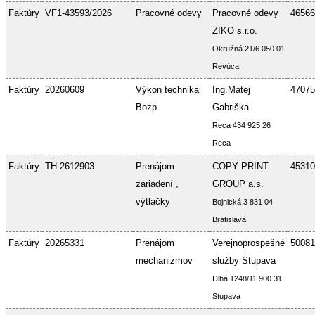
Faktúry
VF1-43593/2026
Pracovné odevy
Pracovné odevy
46566
ZIKO s.r.o.
Okružná 21/6 050 01
Revúca
Faktúry
20260609
Výkon technika
Ing.Matej
47075
Bozp
Gabriška
Reca 434 925 26
Reca
Faktúry
TH-2612903
Prenájom
COPY PRINT
45310
zariadení ,
GROUP a.s.
výtlačky
Bojnická 3 831 04
Bratislava
Faktúry
20265331
Prenájom
Verejnoprospešné
50081
mechanizmov
služby Stupava
Dlhá 1248/11 900 31
Stupava