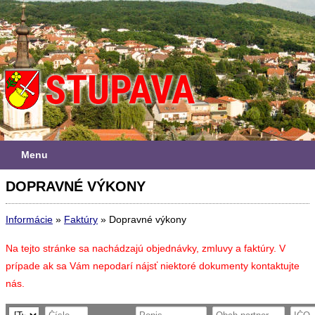
Menu
DOPRAVNÉ VÝKONY
Informácie
»
Faktúry
»
Dopravné výkony
Na tejto stránke sa nachádzajú objednávky, zmluvy a faktúry. V
prípade ak sa Vám nepodarí nájsť niektoré dokumenty kontaktujte
nás.