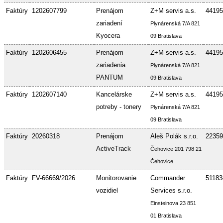
Faktúry
1202607799
Prenájom
Z+M servis a.s.
44195
zariadení
Plynárenská 7/A 821
Kyocera
09 Bratislava
Faktúry
1202606455
Prenájom
Z+M servis a.s.
44195
zariadenia
Plynárenská 7/A 821
PANTUM
09 Bratislava
Faktúry
1202607140
Kancelárske
Z+M servis a.s.
44195
potreby - tonery
Plynárenská 7/A 821
09 Bratislava
Faktúry
20260318
Prenájom
Aleš Polák s.r.o.
22359
ActiveTrack
Čehovice 201 798 21
Čehovice
Faktúry
FV-66669/2026
Monitorovanie
Commander
51183
vozidiel
Services s.r.o.
Einsteinova 23 851
01 Bratislava