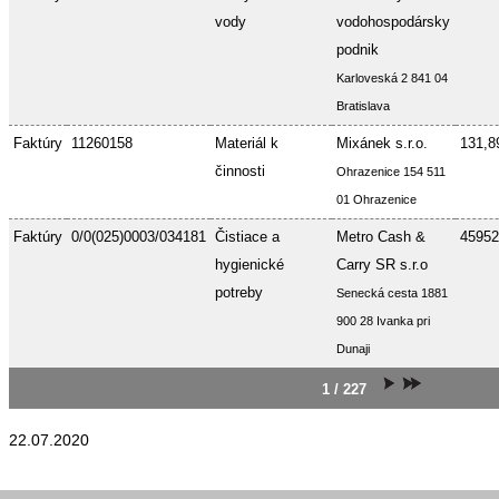
vody
vodohospodársky
podnik
Karloveská 2 841 04
Bratislava
Faktúry
11260158
Materiál k
Mixánek s.r.o.
131,8
činnosti
Ohrazenice 154 511
01 Ohrazenice
Faktúry
0/0(025)0003/034181
Čistiace a
Metro Cash &
45952
hygienické
Carry SR s.r.o
potreby
Senecká cesta 1881
900 28 Ivanka pri
Dunaji
1 / 227
22.07.2020