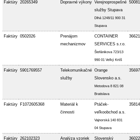
Faktúry
20265349
Dopravné výkony
Verejnoprospešné
50081
služby Stupava
Dlhá 1248/11 900 31
Stupava
Faktúry
0502026
Prenájom
CONTAINER
36621
mechanizmov
SERVICES s.r.o.
Štefánikova 723/13
990 01 Veľký Krtíš
Faktúry
5901769557
Telekomunikačné
Orange
35697
služby
Slovensko a.s.
Metodova 8 821 08
Bratislava
Faktúry
F1072605368
Materiál k
Ptáček-
35814
činnosti
veľkoobchod a.s.
Vajnorská 140 831
04 Stupava
Faktúry
262102323
Analýza vzoriek
Slovenský
36022