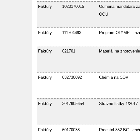
Faktúry
1020170015
Odmena mandatára za 
OOÚ
Faktúry
111704493
Program OLYMP - mzdy
Faktúry
021701
Materiál na zhotoveni
Faktúry
632730092
Chémia na ČOV
Faktúry
3017905654
Stravné lístky 1/2017
Faktúry
60170038
Praestol 852 BC - ch