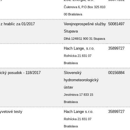
Čulenova 6, P.O.Box 325 810
00 Bratislava
 z hrablíc za 01/2017
Verejnoprospešné služby
50081497
Stupava
Dlhá 1248/11 900 31 Stupava
Hach Lange, s.r.o.
35899727
Roľnícka 21 831 07
Bratislava
ický posudok - 118/2017
Slovenský
00156884
hydrometeorologický
ústav
Jeséniova 17 833 15
Bratislava
yvetové testy
Hach Lange s.r.o.
35899727
Roľnícka 21 831 07
Bratislava