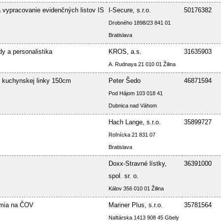
vypracovanie evidenčných listov IS
I-Secure, s.r.o.
50176382
Drobného 1898/23 841 01
Bratislava
 a personalistika
KROS, a.s.
31635903
A. Rudnaya 21 010 01 Žilina
e kuchynskej linky 150cm
Peter Šedo
46871594
Pod Hájom 103 018 41
Dubnica nad Váhom
Hach Lange, s.r.o.
35899727
Roľnícka 21 831 07
Bratislava
Doxx-Stravné lístky,
36391000
spol. sr. o.
Kálov 356 010 01 Žilina
émia na ČOV
Mariner Plus, s.r.o.
35781564
Naftárska 1413 908 45 Gbely