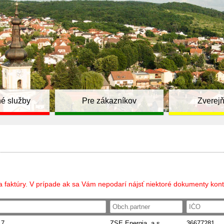
é služby
Pre zákazníkov
Zverej
a faktúry. V prípade ak sa Vám nepodarí nájsť niektoré dokumenty kont
17
ZSE Energia, a.s.
36677281