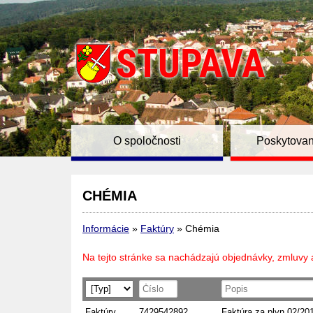
O spoločnosti
Poskytovan
CHÉMIA
Informácie
»
Faktúry
»
Chémia
Na tejto stránke sa nachádzajú objednávky, zmluvy 
Faktúry
7429542892
Faktúra za plyn 02/20