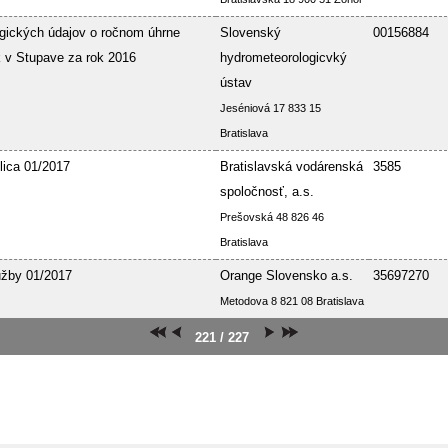
gických údajov o ročnom úhrne
Slovenský
00156884
 v Stupave za rok 2016
hydrometeorologicvký
ústav
Jeséniová 17 833 15
Bratislava
lica 01/2017
Bratislavská vodárenská
3585
spoločnosť, a.s.
Prešovská 48 826 46
Bratislava
užby 01/2017
Orange Slovensko a.s.
35697270
Metodova 8 821 08 Bratislava
221 / 227