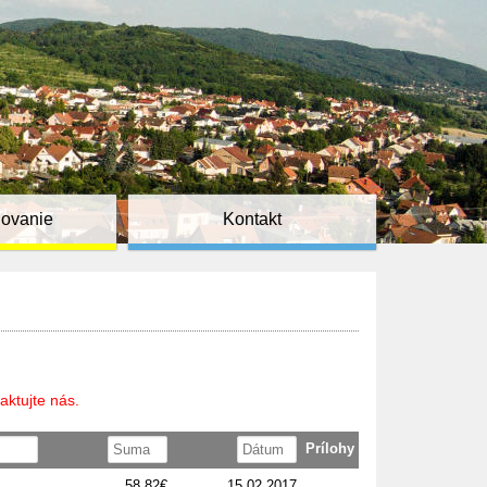
ňovanie
Kontakt
aktujte nás.
Prílohy
58,82€
15.02.2017