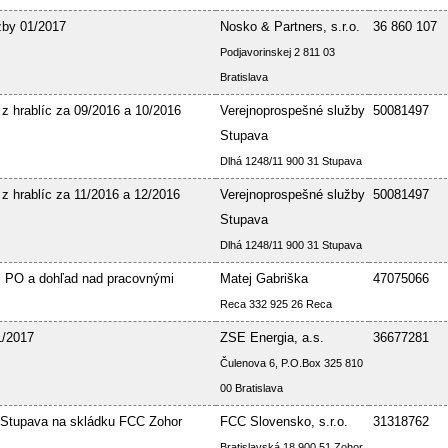
žby 01/2017
Nosko & Partners, s.r.o.
36 860 107
Podjavorinskej 2 811 03
Bratislava
 z hrablíc za 09/2016 a 10/2016
Verejnoprospešné služby
50081497
Stupava
Dlhá 1248/11 900 31 Stupava
 z hrablíc za 11/2016 a 12/2016
Verejnoprospešné služby
50081497
Stupava
Dlhá 1248/11 900 31 Stupava
 PO a dohľad nad pracovnými
Matej Gabriška
47075066
Reca 332 925 26 Reca
1/2017
ZSE Energia, a.s.
36677281
Čulenova 6, P.O.Box 325 810
00 Bratislava
Stupava na skládku FCC Zohor
FCC Slovensko, s.r.o.
31318762
Bratislavská 18 900 51 Zohor