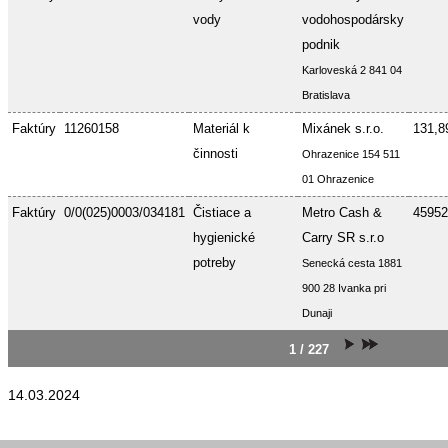
vody
vodohospodársky
podnik
Karloveská 2 841 04
Bratislava
Faktúry
11260158
Materiál k
Mixánek s.r.o.
131,8
činnosti
Ohrazenice 154 511
01 Ohrazenice
Faktúry
0/0(025)0003/034181
Čistiace a
Metro Cash &
45952
hygienické
Carry SR s.r.o
potreby
Senecká cesta 1881
900 28 Ivanka pri
Dunaji
1 / 227
14.03.2024