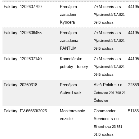
Faktúry
1202607799
Prenájom
Z+M servis a.s.
44195
zariadení
Plynárenská 7/A 821
Kyocera
09 Bratislava
Faktúry
1202606455
Prenájom
Z+M servis a.s.
44195
zariadenia
Plynárenská 7/A 821
PANTUM
09 Bratislava
Faktúry
1202607140
Kancelárske
Z+M servis a.s.
44195
potreby - tonery
Plynárenská 7/A 821
09 Bratislava
Faktúry
20260318
Prenájom
Aleš Polák s.r.o.
22359
ActiveTrack
Čehovice 201 798 21
Čehovice
Faktúry
FV-66669/2026
Monitorovanie
Commander
51183
vozidiel
Services s.r.o.
Einsteinova 23 851
01 Bratislava