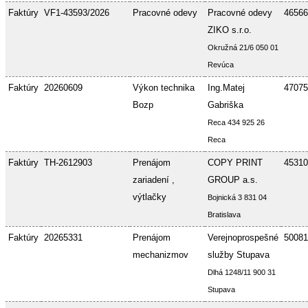
Faktúry
VF1-43593/2026
Pracovné odevy
Pracovné odevy
46566
ZIKO s.r.o.
Okružná 21/6 050 01
Revúca
Faktúry
20260609
Výkon technika
Ing.Matej
47075
Bozp
Gabriška
Reca 434 925 26
Reca
Faktúry
TH-2612903
Prenájom
COPY PRINT
45310
zariadení ,
GROUP a.s.
výtlačky
Bojnická 3 831 04
Bratislava
Faktúry
20265331
Prenájom
Verejnoprospešné
50081
mechanizmov
služby Stupava
Dlhá 1248/11 900 31
Stupava