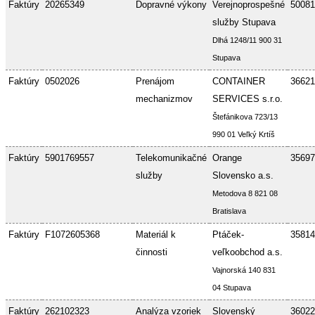
Faktúry
20265349
Dopravné výkony
Verejnoprospešné
50081
služby Stupava
Dlhá 1248/11 900 31
Stupava
Faktúry
0502026
Prenájom
CONTAINER
36621
mechanizmov
SERVICES s.r.o.
Štefánikova 723/13
990 01 Veľký Krtíš
Faktúry
5901769557
Telekomunikačné
Orange
35697
služby
Slovensko a.s.
Metodova 8 821 08
Bratislava
Faktúry
F1072605368
Materiál k
Ptáček-
35814
činnosti
veľkoobchod a.s.
Vajnorská 140 831
04 Stupava
Faktúry
262102323
Analýza vzoriek
Slovenský
36022