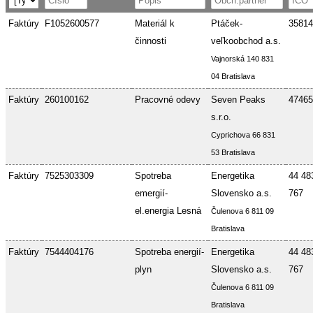
Faktúry
F1052600577
Materiál k
Ptáček-
35814
činnosti
veľkoobchod a.s.
Vajnorská 140 831
04 Bratislava
Faktúry
260100162
Pracovné odevy
Seven Peaks
47465
s.r.o.
Cyprichova 66 831
53 Bratislava
Faktúry
7525303309
Spotreba
Energetika
44 48
emergií-
Slovensko a.s.
767
el.energia Lesná
Čulenova 6 811 09
Bratislava
Faktúry
7544404176
Spotreba energií-
Energetika
44 48
plyn
Slovensko a.s.
767
Čulenova 6 811 09
Bratislava