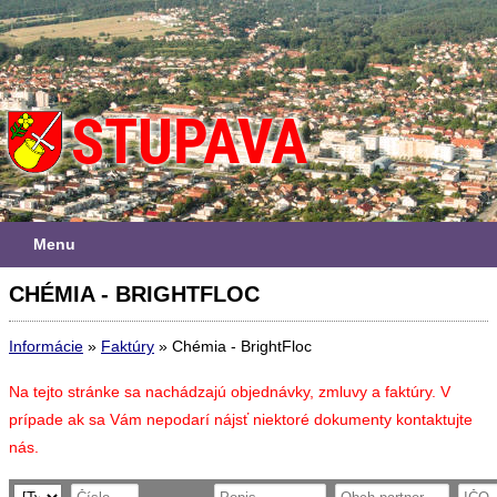
Menu
CHÉMIA - BRIGHTFLOC
Informácie
»
Faktúry
»
Chémia - BrightFloc
Na tejto stránke sa nachádzajú objednávky, zmluvy a faktúry. V
prípade ak sa Vám nepodarí nájsť niektoré dokumenty kontaktujte
nás.