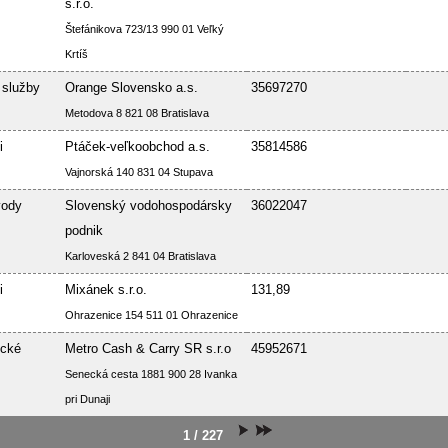
s.r.o.
Štefánikova 723/13 990 01 Veľký
Krtíš
 služby
Orange Slovensko a.s.
35697270
Metodova 8 821 08 Bratislava
i
Ptáček-veľkoobchod a.s.
35814586
Vajnorská 140 831 04 Stupava
vody
Slovenský vodohospodársky
36022047
podnik
Karloveská 2 841 04 Bratislava
i
Mixánek s.r.o.
131,89
Ohrazenice 154 511 01 Ohrazenice
ické
Metro Cash & Carry SR s.r.o
45952671
Senecká cesta 1881 900 28 Ivanka
pri Dunaji
1 / 227