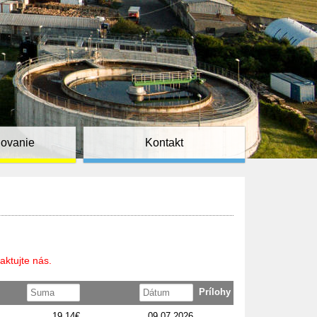
ňovanie
Kontakt
aktujte nás.
Prílohy
19,14€
09.07.2026