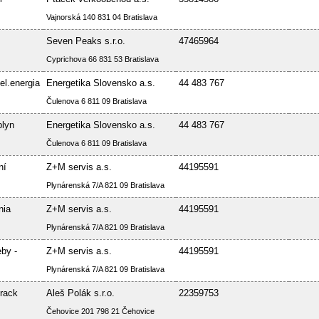
Vajnorská 140 831 04 Bratislava
Seven Peaks s.r.o.
47465964
Cyprichova 66 831 53 Bratislava
el.energia
Energetika Slovensko a.s.
44 483 767
Čulenova 6 811 09 Bratislava
plyn
Energetika Slovensko a.s.
44 483 767
Čulenova 6 811 09 Bratislava
ní
Z+M servis a.s.
44195591
Plynárenská 7/A 821 09 Bratislava
nia
Z+M servis a.s.
44195591
Plynárenská 7/A 821 09 Bratislava
by -
Z+M servis a.s.
44195591
Plynárenská 7/A 821 09 Bratislava
rack
Aleš Polák s.r.o.
22359753
Čehovice 201 798 21 Čehovice