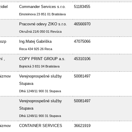
idiel
Commander Services s.r.o.
51183455
Einsteinova 23 851 01 Bratislava
Pracovné odevy ZIKO s.r.o.
46566970
Okružná 21/6 050 01 Revúca
Bozp
Ing.Matej Gabriška
47075066
Reca 434 925 26 Reca
í ,
COPY PRINT GROUP a.s.
45310106
Bojnická 3 831 04 Bratislava
nizmov
Verejnoprospešné služby
50081497
Stupava
Dlhá 1248/11 900 31 Stupava
Verejnoprospešné služby
50081497
Stupava
Dlhá 1248/11 900 31 Stupava
nizmov
CONTAINER SERVICES
36621919