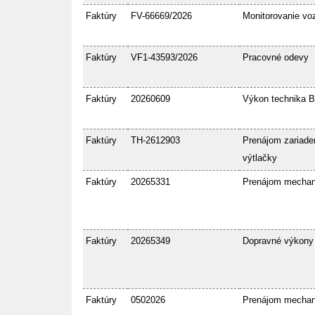
Faktúry
FV-66669/2026
Monitorovanie voz
Faktúry
VF1-43593/2026
Pracovné odevy
Faktúry
20260609
Výkon technika 
Faktúry
TH-2612903
Prenájom zariaden
výtlačky
Faktúry
20265331
Prenájom mecha
Faktúry
20265349
Dopravné výkony
Faktúry
0502026
Prenájom mecha