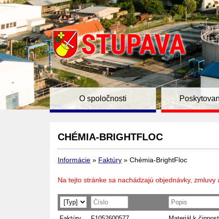
O spoločnosti
Poskytovan
CHÉMIA-BRIGHTFLOC
Informácie
»
Faktúry
»
Chémia-BrightFloc
Na tejto stránke sa nachádzajú objednávky, zmluvy 
Faktúry
F1052600577
Materiál k činnost