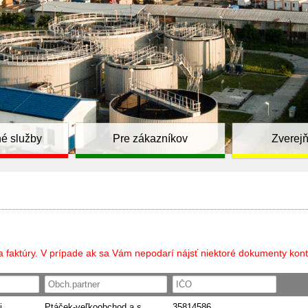
é služby
Pre zákazníkov
Zverej
a faktúry. V prípade ak sa Vám nepodarí nájsť niektoré dokumenty kont
i
Ptáček-veľkoobchod a.s.
35814586