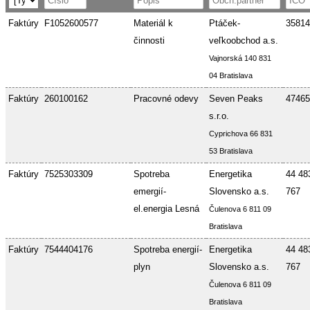
Faktúry
F1052600577
Materiál k
Ptáček-
35814
činnosti
veľkoobchod a.s.
Vajnorská 140 831
04 Bratislava
Faktúry
260100162
Pracovné odevy
Seven Peaks
47465
s.r.o.
Cyprichova 66 831
53 Bratislava
Faktúry
7525303309
Spotreba
Energetika
44 48
emergií-
Slovensko a.s.
767
el.energia Lesná
Čulenova 6 811 09
Bratislava
Faktúry
7544404176
Spotreba energií-
Energetika
44 48
plyn
Slovensko a.s.
767
Čulenova 6 811 09
Bratislava