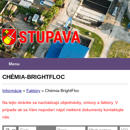
Menu
CHÉMIA-BRIGHTFLOC
Informácie
»
Faktúry
»
Chémia-BrightFloc
Na tejto stránke sa nachádzajú objednávky, zmluvy a faktúry. V
prípade ak sa Vám nepodarí nájsť niektoré dokumenty kontaktujte
nás.