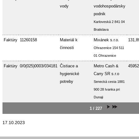
vody
vodohospodársky
podnik
Karloveská 2 841 04
Bratislava
Faktúry
11260158
Materiál k
Mixánek s.r.o.
131,8
činnosti
Ohrazenice 154 511
01 Ohrazenice
Faktúry
0/0(025)0003/034181
Čistiace a
Metro Cash &
45952
hygienické
Carry SR s.r.o
potreby
Senecká cesta 1881
900 28 Ivanka pri
Dunaji
1 / 227
17.10.2023