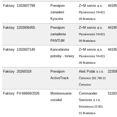
Faktúry
1202607799
Prenájom
Z+M servis a.s.
44195
zariadení
Plynárenská 7/A 821
Kyocera
09 Bratislava
Faktúry
1202606455
Prenájom
Z+M servis a.s.
44195
zariadenia
Plynárenská 7/A 821
PANTUM
09 Bratislava
Faktúry
1202607140
Kancelárske
Z+M servis a.s.
44195
potreby - tonery
Plynárenská 7/A 821
09 Bratislava
Faktúry
20260318
Prenájom
Aleš Polák s.r.o.
22359
ActiveTrack
Čehovice 201 798 21
Čehovice
Faktúry
FV-66669/2026
Monitorovanie
Commander
51183
vozidiel
Services s.r.o.
Einsteinova 23 851
01 Bratislava