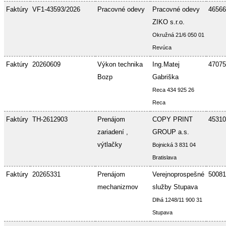
Faktúry
VF1-43593/2026
Pracovné odevy
Pracovné odevy
46566
ZIKO s.r.o.
Okružná 21/6 050 01
Revúca
Faktúry
20260609
Výkon technika
Ing.Matej
47075
Bozp
Gabriška
Reca 434 925 26
Reca
Faktúry
TH-2612903
Prenájom
COPY PRINT
45310
zariadení ,
GROUP a.s.
výtlačky
Bojnická 3 831 04
Bratislava
Faktúry
20265331
Prenájom
Verejnoprospešné
50081
mechanizmov
služby Stupava
Dlhá 1248/11 900 31
Stupava