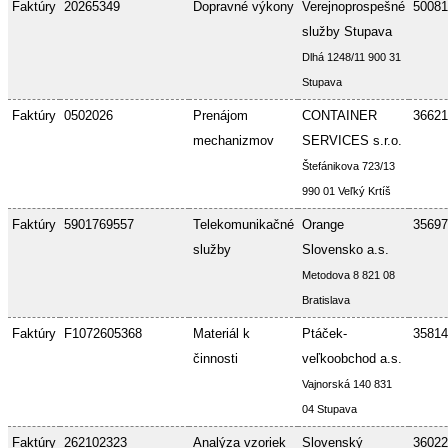
Faktúry
20265349
Dopravné výkony
Verejnoprospešné
50081
služby Stupava
Dlhá 1248/11 900 31
Stupava
Faktúry
0502026
Prenájom
CONTAINER
36621
mechanizmov
SERVICES s.r.o.
Štefánikova 723/13
990 01 Veľký Krtíš
Faktúry
5901769557
Telekomunikačné
Orange
35697
služby
Slovensko a.s.
Metodova 8 821 08
Bratislava
Faktúry
F1072605368
Materiál k
Ptáček-
35814
činnosti
veľkoobchod a.s.
Vajnorská 140 831
04 Stupava
Faktúry
262102323
Analýza vzoriek
Slovenský
36022