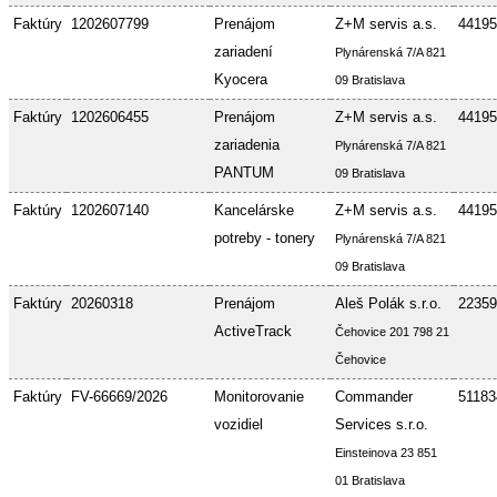
Faktúry
1202607799
Prenájom
Z+M servis a.s.
44195
zariadení
Plynárenská 7/A 821
Kyocera
09 Bratislava
Faktúry
1202606455
Prenájom
Z+M servis a.s.
44195
zariadenia
Plynárenská 7/A 821
PANTUM
09 Bratislava
Faktúry
1202607140
Kancelárske
Z+M servis a.s.
44195
potreby - tonery
Plynárenská 7/A 821
09 Bratislava
Faktúry
20260318
Prenájom
Aleš Polák s.r.o.
22359
ActiveTrack
Čehovice 201 798 21
Čehovice
Faktúry
FV-66669/2026
Monitorovanie
Commander
51183
vozidiel
Services s.r.o.
Einsteinova 23 851
01 Bratislava