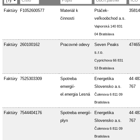
Faktúry
F1052600577
Materiál k
Ptáček-
35814
činnosti
veľkoobchod a.s.
Vajnorská 140 831
04 Bratislava
Faktúry
260100162
Pracovné odevy
Seven Peaks
47465
s.r.o.
Cyprichova 66 831
53 Bratislava
Faktúry
7525303309
Spotreba
Energetika
44 48
emergií-
Slovensko a.s.
767
el.energia Lesná
Čulenova 6 811 09
Bratislava
Faktúry
7544404176
Spotreba energií-
Energetika
44 48
plyn
Slovensko a.s.
767
Čulenova 6 811 09
Bratislava