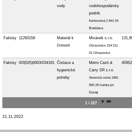
vody
vodohospodársky
podnik
Karloveská 2 841 04
Bratislava
Faktúry
11260158
Materiál k
Mixánek s.r.o.
131,8
činnosti
Ohrazenice 154 511
01 Ohrazenice
Faktúry
0/0(025)0003/034181
Čistiace a
Metro Cash &
45952
hygienické
Carry SR s.r.o
potreby
Senecká cesta 1881
900 28 Ivanka pri
Dunaji
1 / 227
21.11.2022