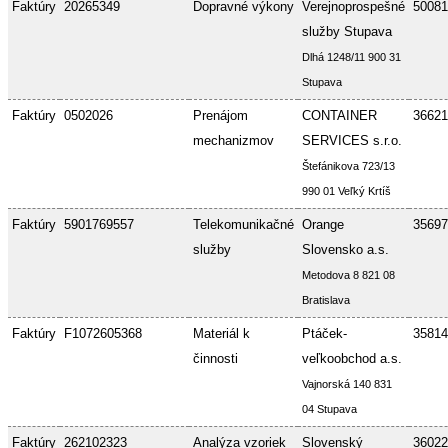
Faktúry
20265349
Dopravné výkony
Verejnoprospešné
50081
služby Stupava
Dlhá 1248/11 900 31
Stupava
Faktúry
0502026
Prenájom
CONTAINER
36621
mechanizmov
SERVICES s.r.o.
Štefánikova 723/13
990 01 Veľký Krtíš
Faktúry
5901769557
Telekomunikačné
Orange
35697
služby
Slovensko a.s.
Metodova 8 821 08
Bratislava
Faktúry
F1072605368
Materiál k
Ptáček-
35814
činnosti
veľkoobchod a.s.
Vajnorská 140 831
04 Stupava
Faktúry
262102323
Analýza vzoriek
Slovenský
36022