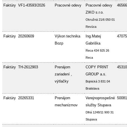
Faktúry
VF1-43593/2026
Pracovné odevy
Pracovné odevy
46566
ZIKO s.r.o.
Okružná 21/6 050 01
Revúca
Faktúry
20260609
Výkon technika
Ing.Matej
47075
Bozp
Gabriška
Reca 434 925 26
Reca
Faktúry
TH-2612903
Prenájom
COPY PRINT
45310
zariadení ,
GROUP a.s.
výtlačky
Bojnická 3 831 04
Bratislava
Faktúry
20265331
Prenájom
Verejnoprospešné
50081
mechanizmov
služby Stupava
Dlhá 1248/11 900 31
Stupava