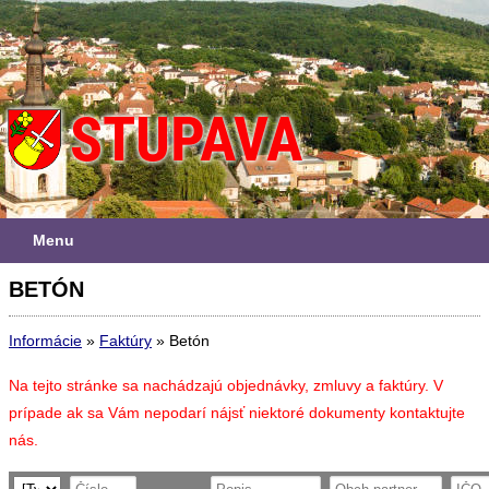
Menu
BETÓN
Informácie
»
Faktúry
»
Betón
Na tejto stránke sa nachádzajú objednávky, zmluvy a faktúry. V
prípade ak sa Vám nepodarí nájsť niektoré dokumenty kontaktujte
nás.