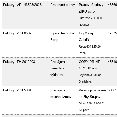
Faktúry
VF1-43593/2026
Pracovné odevy
Pracovné odevy
46566
ZIKO s.r.o.
Okružná 21/6 050 01
Revúca
Faktúry
20260609
Výkon technika
Ing.Matej
47075
Bozp
Gabriška
Reca 434 925 26
Reca
Faktúry
TH-2612903
Prenájom
COPY PRINT
45310
zariadení ,
GROUP a.s.
výtlačky
Bojnická 3 831 04
Bratislava
Faktúry
20265331
Prenájom
Verejnoprospešné
50081
mechanizmov
služby Stupava
Dlhá 1248/11 900 31
Stupava