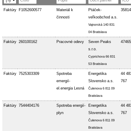
Faktúry
F1052600577
Materiál k
Ptáček-
35814
činnosti
veľkoobchod a.s.
Vajnorská 140 831
04 Bratislava
Faktúry
260100162
Pracovné odevy
Seven Peaks
47465
s.r.o.
Cyprichova 66 831
53 Bratislava
Faktúry
7525303309
Spotreba
Energetika
44 48
emergií-
Slovensko a.s.
767
el.energia Lesná
Čulenova 6 811 09
Bratislava
Faktúry
7544404176
Spotreba energií-
Energetika
44 48
plyn
Slovensko a.s.
767
Čulenova 6 811 09
Bratislava