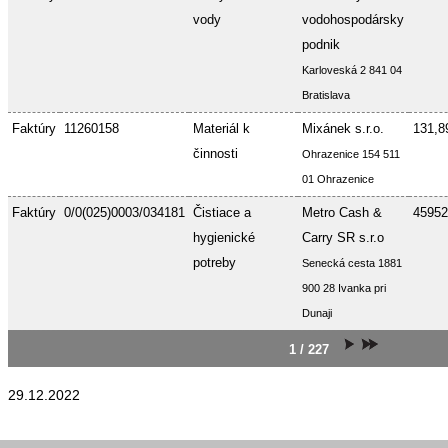
vody
vodohospodársky
podnik
Karloveská 2 841 04
Bratislava
Faktúry
11260158
Materiál k
Mixánek s.r.o.
131,8
činnosti
Ohrazenice 154 511
01 Ohrazenice
Faktúry
0/0(025)0003/034181
Čistiace a
Metro Cash &
45952
hygienické
Carry SR s.r.o
potreby
Senecká cesta 1881
900 28 Ivanka pri
Dunaji
1 / 227
29.12.2022