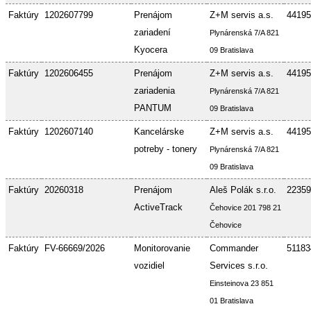
Faktúry
1202607799
Prenájom
Z+M servis a.s.
44195
zariadení
Plynárenská 7/A 821
Kyocera
09 Bratislava
Faktúry
1202606455
Prenájom
Z+M servis a.s.
44195
zariadenia
Plynárenská 7/A 821
PANTUM
09 Bratislava
Faktúry
1202607140
Kancelárske
Z+M servis a.s.
44195
potreby - tonery
Plynárenská 7/A 821
09 Bratislava
Faktúry
20260318
Prenájom
Aleš Polák s.r.o.
22359
ActiveTrack
Čehovice 201 798 21
Čehovice
Faktúry
FV-66669/2026
Monitorovanie
Commander
51183
vozidiel
Services s.r.o.
Einsteinova 23 851
01 Bratislava