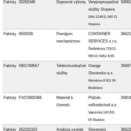
Faktúry
20265349
Dopravné výkony
Verejnoprospešné
50081
služby Stupava
Dlhá 1248/11 900 31
Stupava
Faktúry
0502026
Prenájom
CONTAINER
36621
mechanizmov
SERVICES s.r.o.
Štefánikova 723/13
990 01 Veľký Krtíš
Faktúry
5901769557
Telekomunikačné
Orange
35697
služby
Slovensko a.s.
Metodova 8 821 08
Bratislava
Faktúry
F1072605368
Materiál k
Ptáček-
35814
činnosti
veľkoobchod a.s.
Vajnorská 140 831
04 Stupava
Faktúry
262102323
Analýza vzoriek
Slovenský
36022