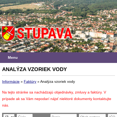
Menu
ANALÝZA VZORIEK VODY
Informácie
»
Faktúry
»
Analýza vzoriek vody
Na tejto stránke sa nachádzajú objednávky, zmluvy a faktúry. V
prípade ak sa Vám nepodarí nájsť niektoré dokumenty kontaktujte
nás.