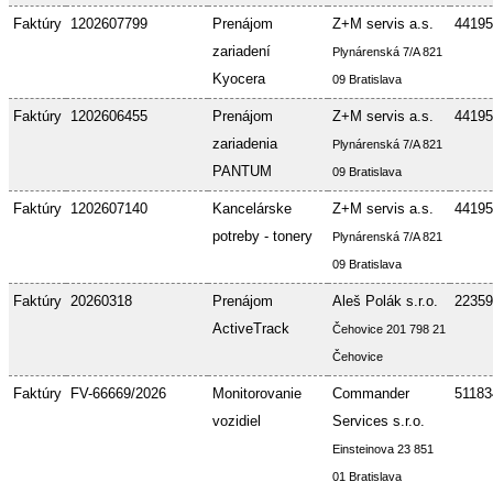
Faktúry
1202607799
Prenájom
Z+M servis a.s.
44195
zariadení
Plynárenská 7/A 821
Kyocera
09 Bratislava
Faktúry
1202606455
Prenájom
Z+M servis a.s.
44195
zariadenia
Plynárenská 7/A 821
PANTUM
09 Bratislava
Faktúry
1202607140
Kancelárske
Z+M servis a.s.
44195
potreby - tonery
Plynárenská 7/A 821
09 Bratislava
Faktúry
20260318
Prenájom
Aleš Polák s.r.o.
22359
ActiveTrack
Čehovice 201 798 21
Čehovice
Faktúry
FV-66669/2026
Monitorovanie
Commander
51183
vozidiel
Services s.r.o.
Einsteinova 23 851
01 Bratislava