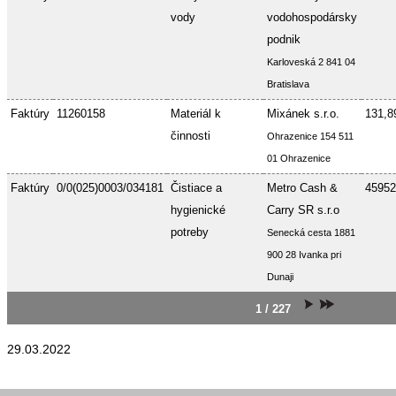
vody
vodohospodársky
podnik
Karloveská 2 841 04
Bratislava
Faktúry
11260158
Materiál k
Mixánek s.r.o.
131,8
činnosti
Ohrazenice 154 511
01 Ohrazenice
Faktúry
0/0(025)0003/034181
Čistiace a
Metro Cash &
45952
hygienické
Carry SR s.r.o
potreby
Senecká cesta 1881
900 28 Ivanka pri
Dunaji
1 / 227
29.03.2022