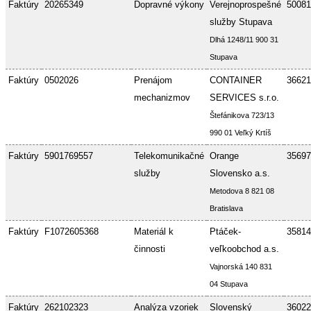
Faktúry
20265349
Dopravné výkony
Verejnoprospešné
50081
služby Stupava
Dlhá 1248/11 900 31
Stupava
Faktúry
0502026
Prenájom
CONTAINER
36621
mechanizmov
SERVICES s.r.o.
Štefánikova 723/13
990 01 Veľký Krtíš
Faktúry
5901769557
Telekomunikačné
Orange
35697
služby
Slovensko a.s.
Metodova 8 821 08
Bratislava
Faktúry
F1072605368
Materiál k
Ptáček-
35814
činnosti
veľkoobchod a.s.
Vajnorská 140 831
04 Stupava
Faktúry
262102323
Analýza vzoriek
Slovenský
36022