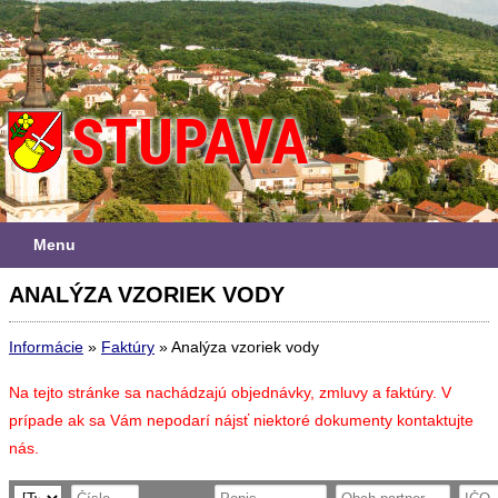
Menu
ANALÝZA VZORIEK VODY
Informácie
»
Faktúry
»
Analýza vzoriek vody
Na tejto stránke sa nachádzajú objednávky, zmluvy a faktúry. V
prípade ak sa Vám nepodarí nájsť niektoré dokumenty kontaktujte
nás.