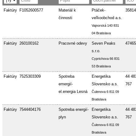
Faktúry
F1052600577
Materiál k
Ptáček-
35814
činnosti
veľkoobchod a.s.
Vajnorská 140 831
04 Bratislava
Faktúry
260100162
Pracovné odevy
Seven Peaks
47465
s.r.o.
Cyprichova 66 831
53 Bratislava
Faktúry
7525303309
Spotreba
Energetika
44 48
emergií-
Slovensko a.s.
767
el.energia Lesná
Čulenova 6 811 09
Bratislava
Faktúry
7544404176
Spotreba energií-
Energetika
44 48
plyn
Slovensko a.s.
767
Čulenova 6 811 09
Bratislava