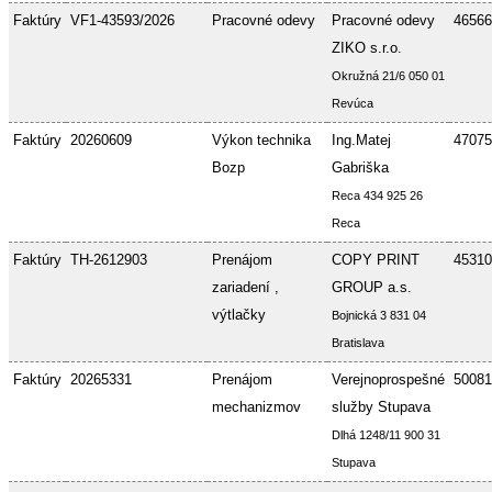
Faktúry
VF1-43593/2026
Pracovné odevy
Pracovné odevy
46566
ZIKO s.r.o.
Okružná 21/6 050 01
Revúca
Faktúry
20260609
Výkon technika
Ing.Matej
47075
Bozp
Gabriška
Reca 434 925 26
Reca
Faktúry
TH-2612903
Prenájom
COPY PRINT
45310
zariadení ,
GROUP a.s.
výtlačky
Bojnická 3 831 04
Bratislava
Faktúry
20265331
Prenájom
Verejnoprospešné
50081
mechanizmov
služby Stupava
Dlhá 1248/11 900 31
Stupava