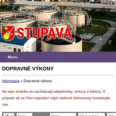
Menu
DOPRAVNÉ VÝKONY
Informácie
»
Dopravné výkony
Na tejto stránke sa nachádzajú objednávky, zmluvy a faktúry. V
prípade ak sa Vám nepodarí nájsť niektoré dokumenty kontaktujte
nás.