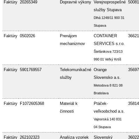
Faktúry
20265349
Dopravné výkony
Verejnoprospešné
50081
služby Stupava
Dlhá 1248/11 900 31
Stupava
Faktúry
0502026
Prenájom
CONTAINER
36621
mechanizmov
SERVICES s.r.o.
Štefánikova 723/13
990 01 Veľký Krtíš
Faktúry
5901769557
Telekomunikačné
Orange
35697
služby
Slovensko a.s.
Metodova 8 821 08
Bratislava
Faktúry
F1072605368
Materiál k
Ptáček-
35814
činnosti
veľkoobchod a.s.
Vajnorská 140 831
04 Stupava
Faktúry
262102323
Analýza vzoriek
Slovenský
36022