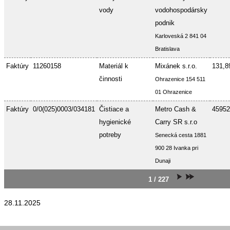
vody
vodohospodársky
podnik
Karloveská 2 841 04
Bratislava
Faktúry
11260158
Materiál k
Mixánek s.r.o.
131,8
činnosti
Ohrazenice 154 511
01 Ohrazenice
Faktúry
0/0(025)0003/034181
Čistiace a
Metro Cash &
45952
hygienické
Carry SR s.r.o
potreby
Senecká cesta 1881
900 28 Ivanka pri
Dunaji
1 / 227
28.11.2025