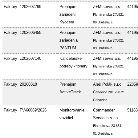
Faktúry
1202607799
Prenájom
Z+M servis a.s.
44195
zariadení
Plynárenská 7/A 821
Kyocera
09 Bratislava
Faktúry
1202606455
Prenájom
Z+M servis a.s.
44195
zariadenia
Plynárenská 7/A 821
PANTUM
09 Bratislava
Faktúry
1202607140
Kancelárske
Z+M servis a.s.
44195
potreby - tonery
Plynárenská 7/A 821
09 Bratislava
Faktúry
20260318
Prenájom
Aleš Polák s.r.o.
22359
ActiveTrack
Čehovice 201 798 21
Čehovice
Faktúry
FV-66669/2026
Monitorovanie
Commander
51183
vozidiel
Services s.r.o.
Einsteinova 23 851
01 Bratislava