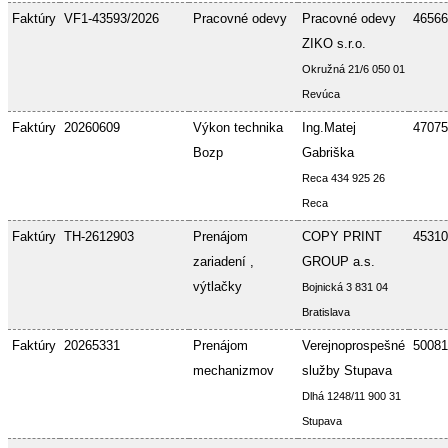
Faktúry
VF1-43593/2026
Pracovné odevy
Pracovné odevy
46566
ZIKO s.r.o.
Okružná 21/6 050 01
Revúca
Faktúry
20260609
Výkon technika
Ing.Matej
47075
Bozp
Gabriška
Reca 434 925 26
Reca
Faktúry
TH-2612903
Prenájom
COPY PRINT
45310
zariadení ,
GROUP a.s.
výtlačky
Bojnická 3 831 04
Bratislava
Faktúry
20265331
Prenájom
Verejnoprospešné
50081
mechanizmov
služby Stupava
Dlhá 1248/11 900 31
Stupava