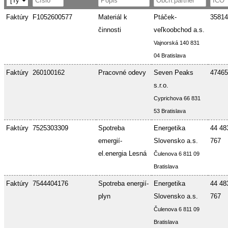
Faktúry
F1052600577
Materiál k
Ptáček-
35814
činnosti
veľkoobchod a.s.
Vajnorská 140 831
04 Bratislava
Faktúry
260100162
Pracovné odevy
Seven Peaks
47465
s.r.o.
Cyprichova 66 831
53 Bratislava
Faktúry
7525303309
Spotreba
Energetika
44 48
emergií-
Slovensko a.s.
767
el.energia Lesná
Čulenova 6 811 09
Bratislava
Faktúry
7544404176
Spotreba energií-
Energetika
44 48
plyn
Slovensko a.s.
767
Čulenova 6 811 09
Bratislava