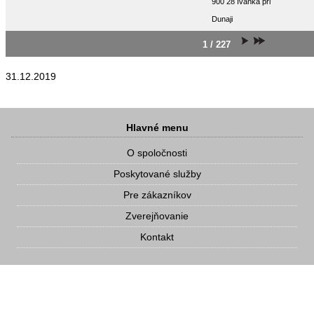
900 28 Ivanka pri
Dunaji
1 / 227
31.12.2019
Hlavné menu
O spoločnosti
Poskytované služby
Pre zákazníkov
Zverejňovanie
Kontakt