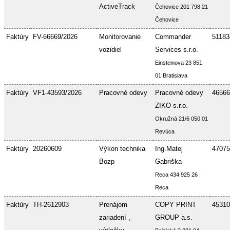
ActiveTrack
Čehovice 201 798 21
Čehovice
Faktúry
FV-66669/2026
Monitorovanie
Commander
51183
vozidiel
Services s.r.o.
Einsteinova 23 851
01 Bratislava
Faktúry
VF1-43593/2026
Pracovné odevy
Pracovné odevy
46566
ZIKO s.r.o.
Okružná 21/6 050 01
Revúca
Faktúry
20260609
Výkon technika
Ing.Matej
47075
Bozp
Gabriška
Reca 434 925 26
Reca
Faktúry
TH-2612903
Prenájom
COPY PRINT
45310
zariadení ,
GROUP a.s.