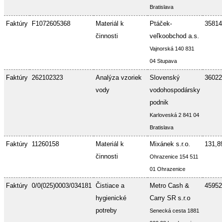
Bratislava
Faktúry
F1072605368
Materiál k
Ptáček-
35814
činnosti
veľkoobchod a.s.
Vajnorská 140 831
04 Stupava
Faktúry
262102323
Analýza vzoriek
Slovenský
36022
vody
vodohospodársky
podnik
Karloveská 2 841 04
Bratislava
Faktúry
11260158
Materiál k
Mixánek s.r.o.
131,8
činnosti
Ohrazenice 154 511
01 Ohrazenice
Faktúry
0/0(025)0003/034181
Čistiace a
Metro Cash &
45952
hygienické
Carry SR s.r.o
potreby
Senecká cesta 1881