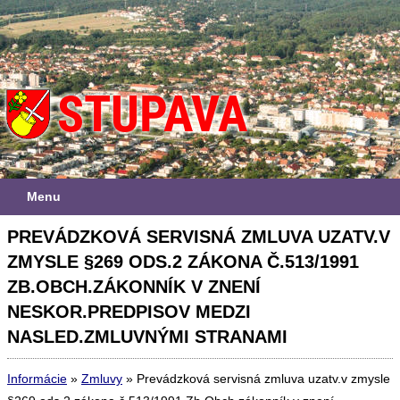
Menu
PREVÁDZKOVÁ SERVISNÁ ZMLUVA UZATV.V
ZMYSLE §269 ODS.2 ZÁKONA Č.513/1991
ZB.OBCH.ZÁKONNÍK V ZNENÍ
NESKOR.PREDPISOV MEDZI
NASLED.ZMLUVNÝMI STRANAMI
Informácie
»
Zmluvy
»
Prevádzková servisná zmluva uzatv.v zmysle