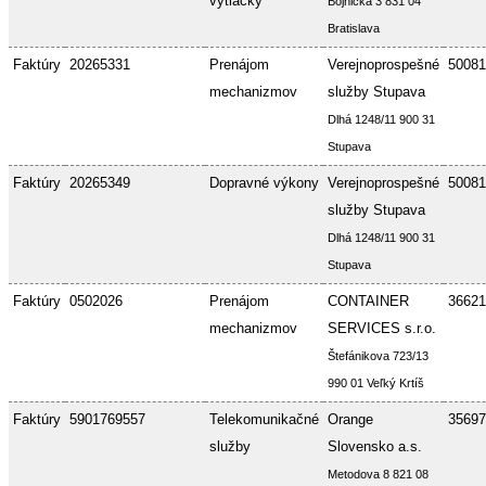
výtlačky
Bojnická 3 831 04
Bratislava
Faktúry
20265331
Prenájom
Verejnoprospešné
50081
mechanizmov
služby Stupava
Dlhá 1248/11 900 31
Stupava
Faktúry
20265349
Dopravné výkony
Verejnoprospešné
50081
služby Stupava
Dlhá 1248/11 900 31
Stupava
Faktúry
0502026
Prenájom
CONTAINER
36621
mechanizmov
SERVICES s.r.o.
Štefánikova 723/13
990 01 Veľký Krtíš
Faktúry
5901769557
Telekomunikačné
Orange
35697
služby
Slovensko a.s.
Metodova 8 821 08