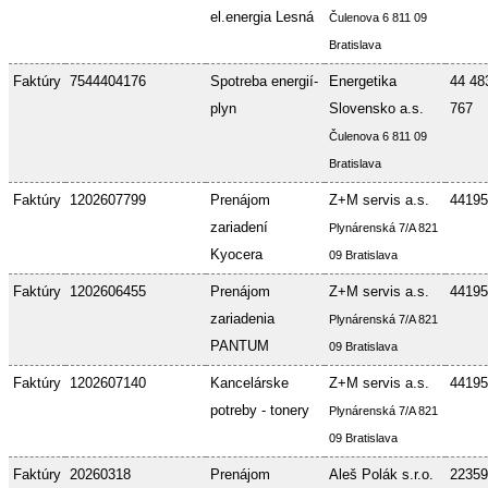
el.energia Lesná
Čulenova 6 811 09
Bratislava
Faktúry
7544404176
Spotreba energií-
Energetika
44 48
plyn
Slovensko a.s.
767
Čulenova 6 811 09
Bratislava
Faktúry
1202607799
Prenájom
Z+M servis a.s.
44195
zariadení
Plynárenská 7/A 821
Kyocera
09 Bratislava
Faktúry
1202606455
Prenájom
Z+M servis a.s.
44195
zariadenia
Plynárenská 7/A 821
PANTUM
09 Bratislava
Faktúry
1202607140
Kancelárske
Z+M servis a.s.
44195
potreby - tonery
Plynárenská 7/A 821
09 Bratislava
Faktúry
20260318
Prenájom
Aleš Polák s.r.o.
22359