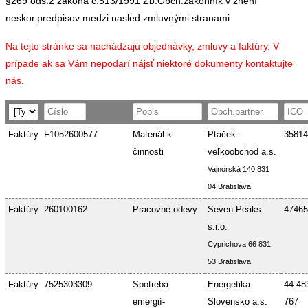
§269 ods.2 zákona č.513/1991 Zb.Obch.zákonník v znení
neskor.predpisov medzi nasled.zmluvnými stranami
Na tejto stránke sa nachádzajú objednávky, zmluvy a faktúry. V
prípade ak sa Vám nepodarí nájsť niektoré dokumenty kontaktujte
nás.
Faktúry
F1052600577
Materiál k
Ptáček-
35814
činnosti
veľkoobchod a.s.
Vajnorská 140 831
04 Bratislava
Faktúry
260100162
Pracovné odevy
Seven Peaks
47465
s.r.o.
Cyprichova 66 831
53 Bratislava
Faktúry
7525303309
Spotreba
Energetika
44 48
emergií-
Slovensko a.s.
767