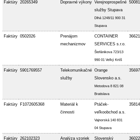
Faktúry
20265349
Dopravné výkony
Verejnoprospešné
50081
služby Stupava
Dlhá 1248/11 900 31
Stupava
Faktúry
0502026
Prenájom
CONTAINER
36621
mechanizmov
SERVICES s.r.o.
Štefánikova 723/13
990 01 Veľký Krtíš
Faktúry
5901769557
Telekomunikačné
Orange
35697
služby
Slovensko a.s.
Metodova 8 821 08
Bratislava
Faktúry
F1072605368
Materiál k
Ptáček-
35814
činnosti
veľkoobchod a.s.
Vajnorská 140 831
04 Stupava
Faktúry
262102323
Analýza vzoriek
Slovenský
36022