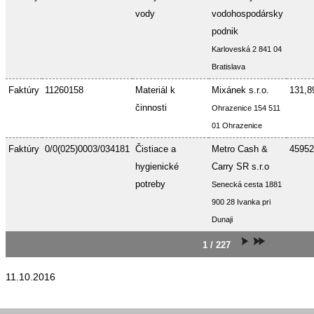
vody
vodohospodársky
podnik
Karloveská 2 841 04
Bratislava
Faktúry
11260158
Materiál k
Mixánek s.r.o.
131,8
činnosti
Ohrazenice 154 511
01 Ohrazenice
Faktúry
0/0(025)0003/034181
Čistiace a
Metro Cash &
45952
hygienické
Carry SR s.r.o
potreby
Senecká cesta 1881
900 28 Ivanka pri
Dunaji
1 / 227
11.10.2016