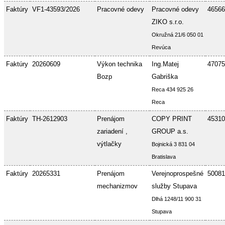
Faktúry
VF1-43593/2026
Pracovné odevy
Pracovné odevy
46566
ZIKO s.r.o.
Okružná 21/6 050 01
Revúca
Faktúry
20260609
Výkon technika
Ing.Matej
47075
Bozp
Gabriška
Reca 434 925 26
Reca
Faktúry
TH-2612903
Prenájom
COPY PRINT
45310
zariadení ,
GROUP a.s.
výtlačky
Bojnická 3 831 04
Bratislava
Faktúry
20265331
Prenájom
Verejnoprospešné
50081
mechanizmov
služby Stupava
Dlhá 1248/11 900 31
Stupava