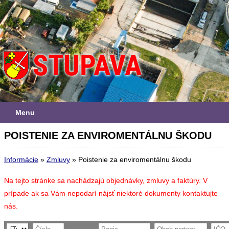
Menu
POISTENIE ZA ENVIROMENTÁLNU ŠKODU
Informácie
»
Zmluvy
»
Poistenie za enviromentálnu škodu
Na tejto stránke sa nachádzajú objednávky, zmluvy a faktúry. V
prípade ak sa Vám nepodarí nájsť niektoré dokumenty kontaktujte
nás.