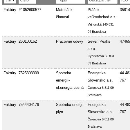
Faktúry
F1052600577
Materiál k
Ptáček-
35814
činnosti
veľkoobchod a.s.
Vajnorská 140 831
04 Bratislava
Faktúry
260100162
Pracovné odevy
Seven Peaks
47465
s.r.o.
Cyprichova 66 831
53 Bratislava
Faktúry
7525303309
Spotreba
Energetika
44 48
emergií-
Slovensko a.s.
767
el.energia Lesná
Čulenova 6 811 09
Bratislava
Faktúry
7544404176
Spotreba energií-
Energetika
44 48
plyn
Slovensko a.s.
767
Čulenova 6 811 09
Bratislava