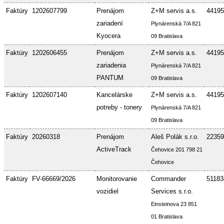
Faktúry
1202607799
Prenájom
Z+M servis a.s.
44195
zariadení
Plynárenská 7/A 821
Kyocera
09 Bratislava
Faktúry
1202606455
Prenájom
Z+M servis a.s.
44195
zariadenia
Plynárenská 7/A 821
PANTUM
09 Bratislava
Faktúry
1202607140
Kancelárske
Z+M servis a.s.
44195
potreby - tonery
Plynárenská 7/A 821
09 Bratislava
Faktúry
20260318
Prenájom
Aleš Polák s.r.o.
22359
ActiveTrack
Čehovice 201 798 21
Čehovice
Faktúry
FV-66669/2026
Monitorovanie
Commander
51183
vozidiel
Services s.r.o.
Einsteinova 23 851
01 Bratislava