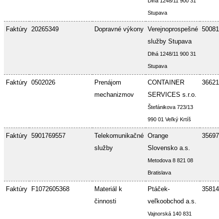
Dlhá 1248/11 900 31
Stupava
Faktúry
20265349
Dopravné výkony
Verejnoprospešné
50081
služby Stupava
Dlhá 1248/11 900 31
Stupava
Faktúry
0502026
Prenájom
CONTAINER
36621
mechanizmov
SERVICES s.r.o.
Štefánikova 723/13
990 01 Veľký Krtíš
Faktúry
5901769557
Telekomunikačné
Orange
35697
služby
Slovensko a.s.
Metodova 8 821 08
Bratislava
Faktúry
F1072605368
Materiál k
Ptáček-
35814
činnosti
veľkoobchod a.s.
Vajnorská 140 831