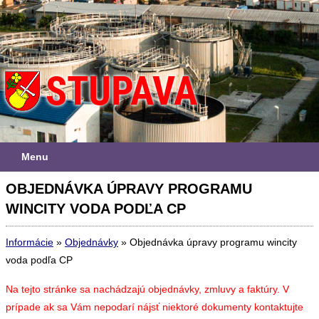
Menu
OBJEDNÁVKA ÚPRAVY PROGRAMU
WINCITY VODA PODĽA CP
Informácie
»
Objednávky
»
Objednávka úpravy programu wincity
voda podľa CP
Na tejto stránke sa nachádzajú objednávky, zmluvy a faktúry. V
prípade ak sa Vám nepodarí nájsť niektoré dokumenty kontaktujte