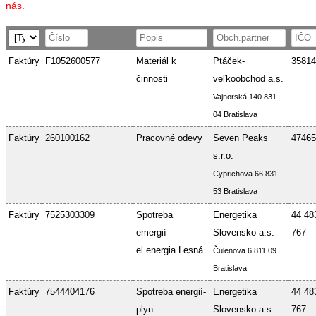
nás.
Faktúry
F1052600577
Materiál k
Ptáček-
35814
činnosti
veľkoobchod a.s.
Vajnorská 140 831
04 Bratislava
Faktúry
260100162
Pracovné odevy
Seven Peaks
47465
s.r.o.
Cyprichova 66 831
53 Bratislava
Faktúry
7525303309
Spotreba
Energetika
44 48
emergií-
Slovensko a.s.
767
el.energia Lesná
Čulenova 6 811 09
Bratislava
Faktúry
7544404176
Spotreba energií-
Energetika
44 48
plyn
Slovensko a.s.
767