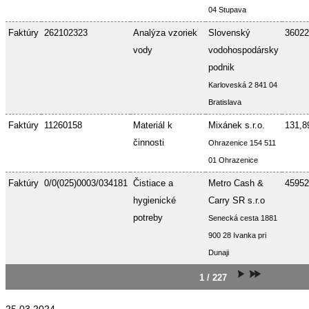
04 Stupava
Faktúry
262102323
Analýza vzoriek
Slovenský
36022
vody
vodohospodársky
podnik
Karloveská 2 841 04
Bratislava
Faktúry
11260158
Materiál k
Mixánek s.r.o.
131,8
činnosti
Ohrazenice 154 511
01 Ohrazenice
Faktúry
0/0(025)0003/034181
Čistiace a
Metro Cash &
45952
hygienické
Carry SR s.r.o
potreby
Senecká cesta 1881
900 28 Ivanka pri
Dunaji
1 / 227