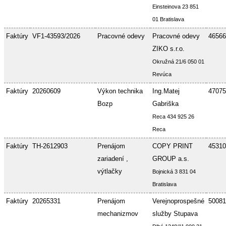
Einsteinova 23 851
01 Bratislava
Faktúry
VF1-43593/2026
Pracovné odevy
Pracovné odevy
46566
ZIKO s.r.o.
Okružná 21/6 050 01
Revúca
Faktúry
20260609
Výkon technika
Ing.Matej
47075
Bozp
Gabriška
Reca 434 925 26
Reca
Faktúry
TH-2612903
Prenájom
COPY PRINT
45310
zariadení ,
GROUP a.s.
výtlačky
Bojnická 3 831 04
Bratislava
Faktúry
20265331
Prenájom
Verejnoprospešné
50081
mechanizmov
služby Stupava