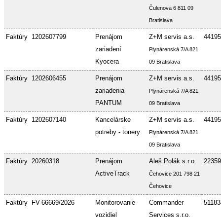
Čulenova 6 811 09
Bratislava
Faktúry
1202607799
Prenájom
Z+M servis a.s.
44195
zariadení
Plynárenská 7/A 821
Kyocera
09 Bratislava
Faktúry
1202606455
Prenájom
Z+M servis a.s.
44195
zariadenia
Plynárenská 7/A 821
PANTUM
09 Bratislava
Faktúry
1202607140
Kancelárske
Z+M servis a.s.
44195
potreby - tonery
Plynárenská 7/A 821
09 Bratislava
Faktúry
20260318
Prenájom
Aleš Polák s.r.o.
22359
ActiveTrack
Čehovice 201 798 21
Čehovice
Faktúry
FV-66669/2026
Monitorovanie
Commander
51183
vozidiel
Services s.r.o.