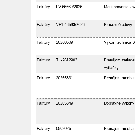
Faktúry
FV-66669/2026
Monitorovanie voz
Faktúry
VF1-43593/2026
Pracovné odevy
Faktúry
20260609
Výkon technika 
Faktúry
TH-2612903
Prenájom zariaden
výtlačky
Faktúry
20265331
Prenájom mecha
Faktúry
20265349
Dopravné výkony
Faktúry
0502026
Prenájom mecha