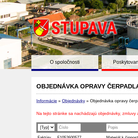
O spoločnosti
Poskytovan
OBJEDNÁVKA OPRAVY ČERPADLA
Informácie
»
Objednávky
»
Objednávka opravy če
Na tejto stránke sa nachádzajú objednávky, zmluvy 
Faktúry
F1052600577
Materiál k činnost