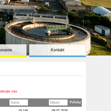
ňovanie
Kontakt
aktujte nás.
Prílohy
19,14€
09.07.2026