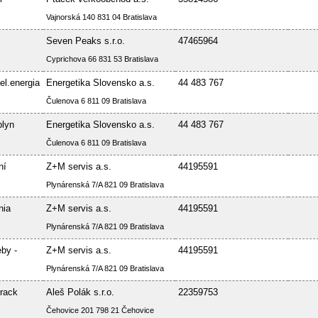
Vajnorská 140 831 04 Bratislava
Seven Peaks s.r.o.
47465964
Cyprichova 66 831 53 Bratislava
el.energia
Energetika Slovensko a.s.
44 483 767
Čulenova 6 811 09 Bratislava
plyn
Energetika Slovensko a.s.
44 483 767
Čulenova 6 811 09 Bratislava
ní
Z+M servis a.s.
44195591
Plynárenská 7/A 821 09 Bratislava
nia
Z+M servis a.s.
44195591
Plynárenská 7/A 821 09 Bratislava
by -
Z+M servis a.s.
44195591
Plynárenská 7/A 821 09 Bratislava
rack
Aleš Polák s.r.o.
22359753
Čehovice 201 798 21 Čehovice