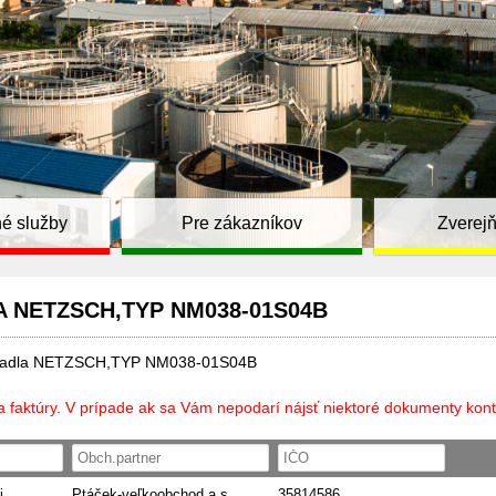
é služby
Pre zákazníkov
Zverej
 NETZSCH,TYP NM038-01S04B
rpadla NETZSCH,TYP NM038-01S04B
a faktúry. V prípade ak sa Vám nepodarí nájsť niektoré dokumenty kont
i
Ptáček-veľkoobchod a.s.
35814586