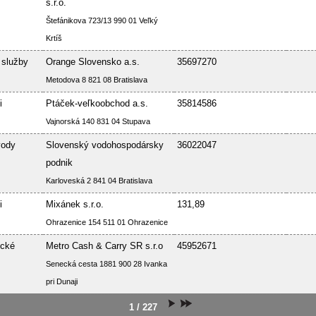
s.r.o.
Štefánikova 723/13 990 01 Veľký
Krtíš
 služby
Orange Slovensko a.s.
35697270
Metodova 8 821 08 Bratislava
i
Ptáček-veľkoobchod a.s.
35814586
Vajnorská 140 831 04 Stupava
vody
Slovenský vodohospodársky
36022047
podnik
Karloveská 2 841 04 Bratislava
i
Mixánek s.r.o.
131,89
Ohrazenice 154 511 01 Ohrazenice
ické
Metro Cash & Carry SR s.r.o
45952671
Senecká cesta 1881 900 28 Ivanka
pri Dunaji
1 / 227