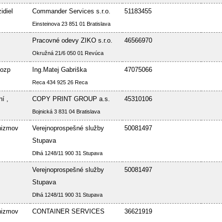
idiel
Commander Services s.r.o.
51183455
Einsteinova 23 851 01 Bratislava
Pracovné odevy ZIKO s.r.o.
46566970
Okružná 21/6 050 01 Revúca
Bozp
Ing.Matej Gabriška
47075066
Reca 434 925 26 Reca
í ,
COPY PRINT GROUP a.s.
45310106
Bojnická 3 831 04 Bratislava
nizmov
Verejnoprospešné služby
50081497
Stupava
Dlhá 1248/11 900 31 Stupava
Verejnoprospešné služby
50081497
Stupava
Dlhá 1248/11 900 31 Stupava
nizmov
CONTAINER SERVICES
36621919