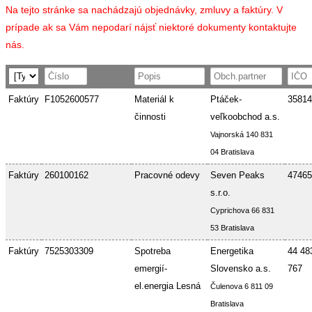
Na tejto stránke sa nachádzajú objednávky, zmluvy a faktúry. V
prípade ak sa Vám nepodarí nájsť niektoré dokumenty kontaktujte
nás.
Faktúry
F1052600577
Materiál k
Ptáček-
35814
činnosti
veľkoobchod a.s.
Vajnorská 140 831
04 Bratislava
Faktúry
260100162
Pracovné odevy
Seven Peaks
47465
s.r.o.
Cyprichova 66 831
53 Bratislava
Faktúry
7525303309
Spotreba
Energetika
44 48
emergií-
Slovensko a.s.
767
el.energia Lesná
Čulenova 6 811 09
Bratislava