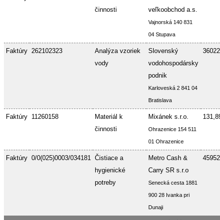
činnosti
veľkoobchod a.s.
Vajnorská 140 831
04 Stupava
Faktúry
262102323
Analýza vzoriek
Slovenský
36022
vody
vodohospodársky
podnik
Karloveská 2 841 04
Bratislava
Faktúry
11260158
Materiál k
Mixánek s.r.o.
131,8
činnosti
Ohrazenice 154 511
01 Ohrazenice
Faktúry
0/0(025)0003/034181
Čistiace a
Metro Cash &
45952
hygienické
Carry SR s.r.o
potreby
Senecká cesta 1881
900 28 Ivanka pri
Dunaji