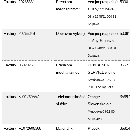
Faktúry
20265331
Prenájom
Verejnoprospešné
50081
mechanizmov
služby Stupava
Dlhá 1248/11 900 31
Stupava
Faktúry
20265349
Dopravné výkony
Verejnoprospešné
50081
služby Stupava
Dlhá 1248/11 900 31
Stupava
Faktúry
0502026
Prenájom
CONTAINER
36621
mechanizmov
SERVICES s.r.o.
Štefánikova 723/13
990 01 Veľký Krtíš
Faktúry
5901769557
Telekomunikačné
Orange
35697
služby
Slovensko a.s.
Metodova 8 821 08
Bratislava
Faktúry
F1072605368
Materiál k
Ptáček-
35814