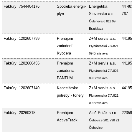
Faktúry
7544404176
Spotreba energií-
Energetika
44 48
plyn
Slovensko a.s.
767
Čulenova 6 811 09
Bratislava
Faktúry
1202607799
Prenájom
Z+M servis a.s.
44195
zariadení
Plynárenská 7/A 821
Kyocera
09 Bratislava
Faktúry
1202606455
Prenájom
Z+M servis a.s.
44195
zariadenia
Plynárenská 7/A 821
PANTUM
09 Bratislava
Faktúry
1202607140
Kancelárske
Z+M servis a.s.
44195
potreby - tonery
Plynárenská 7/A 821
09 Bratislava
Faktúry
20260318
Prenájom
Aleš Polák s.r.o.
22359
ActiveTrack
Čehovice 201 798 21
Čehovice