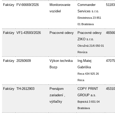
Faktúry
FV-66669/2026
Monitorovanie
Commander
51183
vozidiel
Services s.r.o.
Einsteinova 23 851
01 Bratislava
Faktúry
VF1-43593/2026
Pracovné odevy
Pracovné odevy
46566
ZIKO s.r.o.
Okružná 21/6 050 01
Revúca
Faktúry
20260609
Výkon technika
Ing.Matej
47075
Bozp
Gabriška
Reca 434 925 26
Reca
Faktúry
TH-2612903
Prenájom
COPY PRINT
45310
zariadení ,
GROUP a.s.
výtlačky
Bojnická 3 831 04
Bratislava