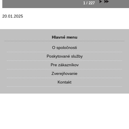
1 / 227
20.01.2025
Hlavné menu
O spoločnosti
Poskytované služby
Pre zákazníkov
Zverejňovanie
Kontakt