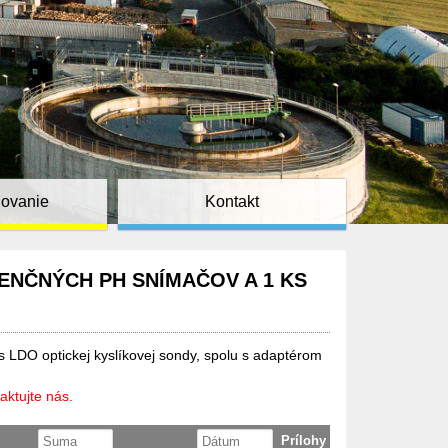
ňovanie
Kontakt
ENČNÝCH PH SNÍMAČOV A 1 KS
 LDO optickej kyslíkovej sondy, spolu s adaptérom
aktujte nás.
Prílohy