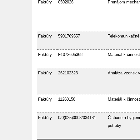
Faktúry
0502026
Prenájom mecha
Faktúry
5901769557
Telekomunikačné
Faktúry
F1072605368
Materiál k činnost
Faktúry
262102323
Analýza vzoriek 
Faktúry
11260158
Materiál k činnost
Faktúry
0/0(025)0003/034181
Čistiace a hygien
potreby