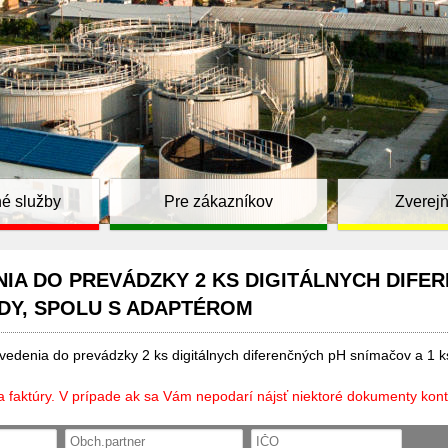
é služby
Pre zákazníkov
Zverej
IA DO PREVÁDZKY 2 KS DIGITÁLNYCH DIFER
DY, SPOLU S ADAPTÉROM
edenia do prevádzky 2 ks digitálnych diferenčných pH snímačov a 1 ks
a faktúry. V prípade ak sa Vám nepodarí nájsť niektoré dokumenty kont