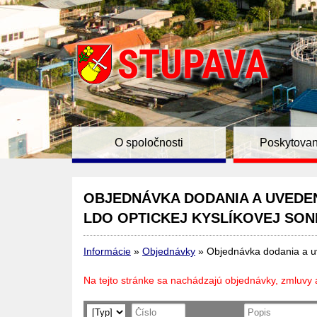
O spoločnosti
Poskytovan
OBJEDNÁVKA DODANIA A UVEDEN
LDO OPTICKEJ KYSLÍKOVEJ SON
Informácie
»
Objednávky
»
Objednávka dodania a uv
Na tejto stránke sa nachádzajú objednávky, zmluvy 