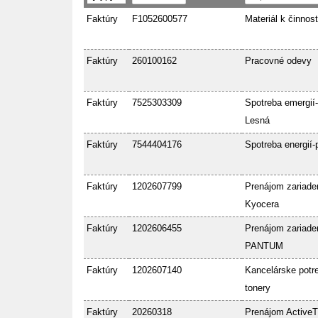
Faktúry
F1052600577
Materiál k činnost
Faktúry
260100162
Pracovné odevy
Faktúry
7525303309
Spotreba emergií-
Lesná
Faktúry
7544404176
Spotreba energií-
Faktúry
1202607799
Prenájom zariade
Kyocera
Faktúry
1202606455
Prenájom zariade
PANTUM
Faktúry
1202607140
Kancelárske potre
tonery
Faktúry
20260318
Prenájom ActiveT