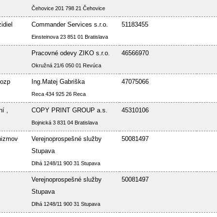
Čehovice 201 798 21 Čehovice
idiel
Commander Services s.r.o.
51183455
Einsteinova 23 851 01 Bratislava
Pracovné odevy ZIKO s.r.o.
46566970
Okružná 21/6 050 01 Revúca
Bozp
Ing.Matej Gabriška
47075066
Reca 434 925 26 Reca
í ,
COPY PRINT GROUP a.s.
45310106
Bojnická 3 831 04 Bratislava
nizmov
Verejnoprospešné služby
50081497
Stupava
Dlhá 1248/11 900 31 Stupava
Verejnoprospešné služby
50081497
Stupava
Dlhá 1248/11 900 31 Stupava