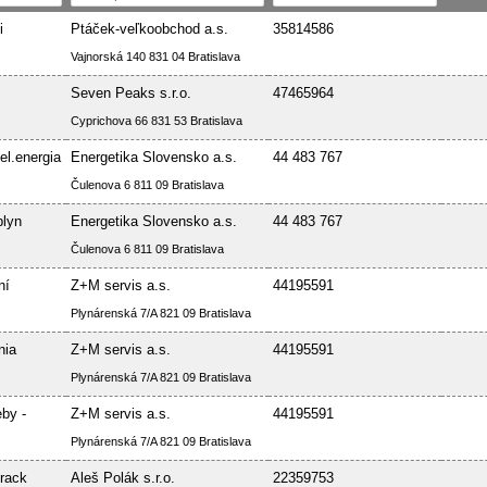
i
Ptáček-veľkoobchod a.s.
35814586
Vajnorská 140 831 04 Bratislava
Seven Peaks s.r.o.
47465964
Cyprichova 66 831 53 Bratislava
el.energia
Energetika Slovensko a.s.
44 483 767
Čulenova 6 811 09 Bratislava
plyn
Energetika Slovensko a.s.
44 483 767
Čulenova 6 811 09 Bratislava
ní
Z+M servis a.s.
44195591
Plynárenská 7/A 821 09 Bratislava
nia
Z+M servis a.s.
44195591
Plynárenská 7/A 821 09 Bratislava
by -
Z+M servis a.s.
44195591
Plynárenská 7/A 821 09 Bratislava
rack
Aleš Polák s.r.o.
22359753