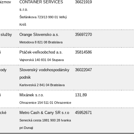
nizmov
CONTAINER SERVICES
36621919
s.r.o.
Štefánikova 723/13 990 01 Veľký
Krtíš
 služby
Orange Slovensko a.s.
35697270
Metodova 8 821 08 Bratislava
i
Ptáček-veľkoobchod a.s.
35814586
Vajnorská 140 831 04 Stupava
vody
Slovenský vodohospodársky
36022047
podnik
Karloveská 2 841 04 Bratislava
i
Mixánek s.r.o.
131,89
Ohrazenice 154 511 01 Ohrazenice
ické
Metro Cash & Carry SR s.r.o
45952671
Senecká cesta 1881 900 28 Ivanka
pri Dunaji