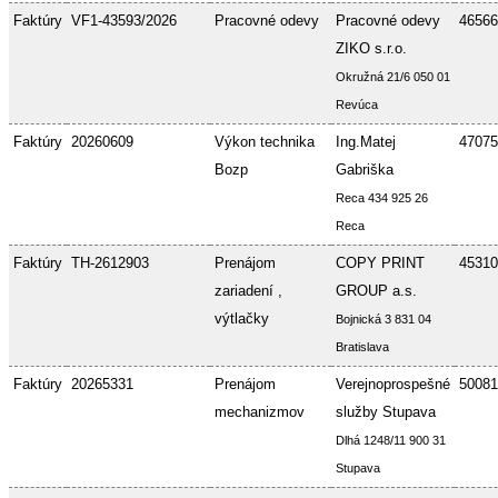
Faktúry
VF1-43593/2026
Pracovné odevy
Pracovné odevy
46566
ZIKO s.r.o.
Okružná 21/6 050 01
Revúca
Faktúry
20260609
Výkon technika
Ing.Matej
47075
Bozp
Gabriška
Reca 434 925 26
Reca
Faktúry
TH-2612903
Prenájom
COPY PRINT
45310
zariadení ,
GROUP a.s.
výtlačky
Bojnická 3 831 04
Bratislava
Faktúry
20265331
Prenájom
Verejnoprospešné
50081
mechanizmov
služby Stupava
Dlhá 1248/11 900 31
Stupava