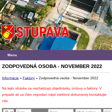
Menu
ZODPOVEDNÁ OSOBA - NOVEMBER 2022
Informácie
»
Faktúry
»
Zodpovedná osoba - November 2022
Na tejto stránke sa nachádzajú objednávky, zmluvy a faktúry. V
prípade ak sa Vám nepodarí nájsť niektoré dokumenty kontaktujte
nás.