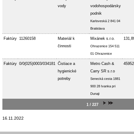
vody
vodohospodársky
podnik
Karloveská 2 841 04
Bratislava
Faktúry
11260158
Materiál k
Mixánek s.r.o.
131,8
činnosti
Ohrazenice 154 511
01 Ohrazenice
Faktúry
0/0(025)0003/034181
Čistiace a
Metro Cash &
45952
hygienické
Carry SR s.r.o
potreby
Senecká cesta 1881
900 28 Ivanka pri
Dunaji
1 / 227
16.11.2022