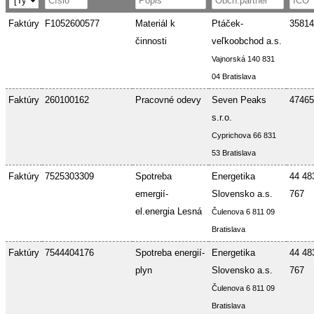
Faktúry
F1052600577
Materiál k
Ptáček-
35814
činnosti
veľkoobchod a.s.
Vajnorská 140 831
04 Bratislava
Faktúry
260100162
Pracovné odevy
Seven Peaks
47465
s.r.o.
Cyprichova 66 831
53 Bratislava
Faktúry
7525303309
Spotreba
Energetika
44 48
emergií-
Slovensko a.s.
767
el.energia Lesná
Čulenova 6 811 09
Bratislava
Faktúry
7544404176
Spotreba energií-
Energetika
44 48
plyn
Slovensko a.s.
767
Čulenova 6 811 09
Bratislava