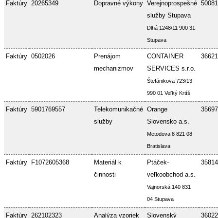
Faktúry
20265349
Dopravné výkony
Verejnoprospešné
50081
služby Stupava
Dlhá 1248/11 900 31
Stupava
Faktúry
0502026
Prenájom
CONTAINER
36621
mechanizmov
SERVICES s.r.o.
Štefánikova 723/13
990 01 Veľký Krtíš
Faktúry
5901769557
Telekomunikačné
Orange
35697
služby
Slovensko a.s.
Metodova 8 821 08
Bratislava
Faktúry
F1072605368
Materiál k
Ptáček-
35814
činnosti
veľkoobchod a.s.
Vajnorská 140 831
04 Stupava
Faktúry
262102323
Analýza vzoriek
Slovenský
36022