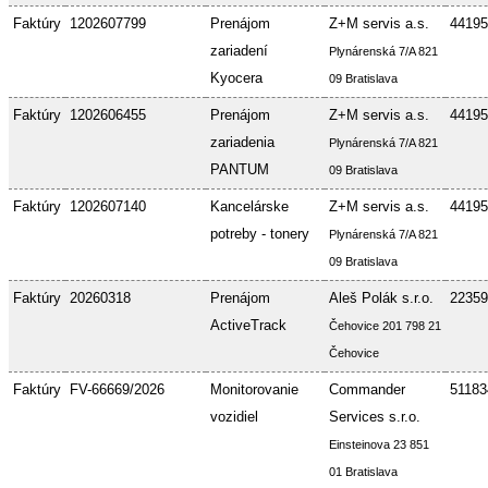
Faktúry
1202607799
Prenájom
Z+M servis a.s.
44195
zariadení
Plynárenská 7/A 821
Kyocera
09 Bratislava
Faktúry
1202606455
Prenájom
Z+M servis a.s.
44195
zariadenia
Plynárenská 7/A 821
PANTUM
09 Bratislava
Faktúry
1202607140
Kancelárske
Z+M servis a.s.
44195
potreby - tonery
Plynárenská 7/A 821
09 Bratislava
Faktúry
20260318
Prenájom
Aleš Polák s.r.o.
22359
ActiveTrack
Čehovice 201 798 21
Čehovice
Faktúry
FV-66669/2026
Monitorovanie
Commander
51183
vozidiel
Services s.r.o.
Einsteinova 23 851
01 Bratislava