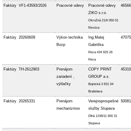
Faktúry
VF1-43593/2026
Pracovné odevy
Pracovné odevy
46566
ZIKO s.r.o.
Okružná 21/6 050 01
Revúca
Faktúry
20260609
Výkon technika
Ing.Matej
47075
Bozp
Gabriška
Reca 434 925 26
Reca
Faktúry
TH-2612903
Prenájom
COPY PRINT
45310
zariadení ,
GROUP a.s.
výtlačky
Bojnická 3 831 04
Bratislava
Faktúry
20265331
Prenájom
Verejnoprospešné
50081
mechanizmov
služby Stupava
Dlhá 1248/11 900 31
Stupava