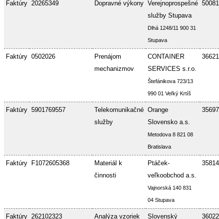
Faktúry
20265349
Dopravné výkony
Verejnoprospešné
50081
služby Stupava
Dlhá 1248/11 900 31
Stupava
Faktúry
0502026
Prenájom
CONTAINER
36621
mechanizmov
SERVICES s.r.o.
Štefánikova 723/13
990 01 Veľký Krtíš
Faktúry
5901769557
Telekomunikačné
Orange
35697
služby
Slovensko a.s.
Metodova 8 821 08
Bratislava
Faktúry
F1072605368
Materiál k
Ptáček-
35814
činnosti
veľkoobchod a.s.
Vajnorská 140 831
04 Stupava
Faktúry
262102323
Analýza vzoriek
Slovenský
36022