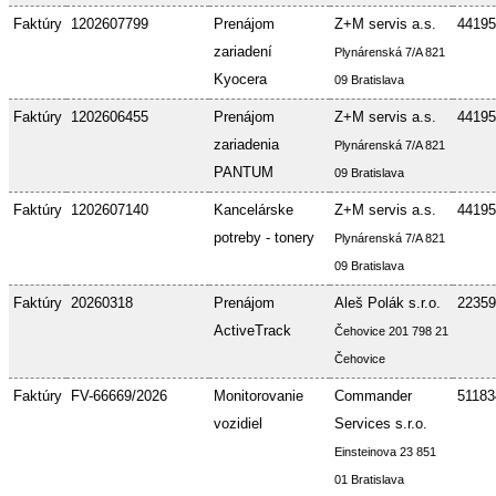
Faktúry
1202607799
Prenájom
Z+M servis a.s.
44195
zariadení
Plynárenská 7/A 821
Kyocera
09 Bratislava
Faktúry
1202606455
Prenájom
Z+M servis a.s.
44195
zariadenia
Plynárenská 7/A 821
PANTUM
09 Bratislava
Faktúry
1202607140
Kancelárske
Z+M servis a.s.
44195
potreby - tonery
Plynárenská 7/A 821
09 Bratislava
Faktúry
20260318
Prenájom
Aleš Polák s.r.o.
22359
ActiveTrack
Čehovice 201 798 21
Čehovice
Faktúry
FV-66669/2026
Monitorovanie
Commander
51183
vozidiel
Services s.r.o.
Einsteinova 23 851
01 Bratislava