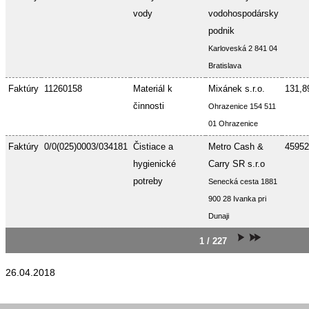
vody
vodohospodársky
podnik
Karloveská 2 841 04
Bratislava
Faktúry
11260158
Materiál k
Mixánek s.r.o.
131,8
činnosti
Ohrazenice 154 511
01 Ohrazenice
Faktúry
0/0(025)0003/034181
Čistiace a
Metro Cash &
45952
hygienické
Carry SR s.r.o
potreby
Senecká cesta 1881
900 28 Ivanka pri
Dunaji
1 / 227
26.04.2018