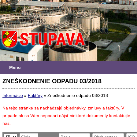
Menu
ZNEŠKODNENIE ODPADU 03/2018
Informácie
»
Faktúry
»
Zneškodnenie odpadu 03/2018
Na tejto stránke sa nachádzajú objednávky, zmluvy a faktúry. V
prípade ak sa Vám nepodarí nájsť niektoré dokumenty kontaktujte
nás.