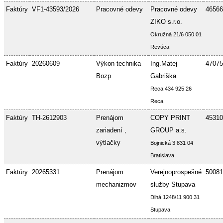
Faktúry
VF1-43593/2026
Pracovné odevy
Pracovné odevy
46566
ZIKO s.r.o.
Okružná 21/6 050 01
Revúca
Faktúry
20260609
Výkon technika
Ing.Matej
47075
Bozp
Gabriška
Reca 434 925 26
Reca
Faktúry
TH-2612903
Prenájom
COPY PRINT
45310
zariadení ,
GROUP a.s.
výtlačky
Bojnická 3 831 04
Bratislava
Faktúry
20265331
Prenájom
Verejnoprospešné
50081
mechanizmov
služby Stupava
Dlhá 1248/11 900 31
Stupava