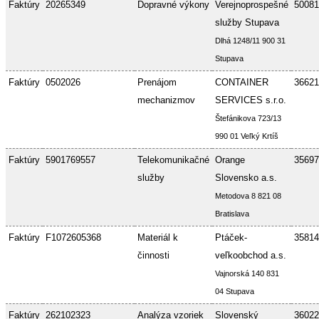
Faktúry
20265349
Dopravné výkony
Verejnoprospešné
50081
služby Stupava
Dlhá 1248/11 900 31
Stupava
Faktúry
0502026
Prenájom
CONTAINER
36621
mechanizmov
SERVICES s.r.o.
Štefánikova 723/13
990 01 Veľký Krtíš
Faktúry
5901769557
Telekomunikačné
Orange
35697
služby
Slovensko a.s.
Metodova 8 821 08
Bratislava
Faktúry
F1072605368
Materiál k
Ptáček-
35814
činnosti
veľkoobchod a.s.
Vajnorská 140 831
04 Stupava
Faktúry
262102323
Analýza vzoriek
Slovenský
36022