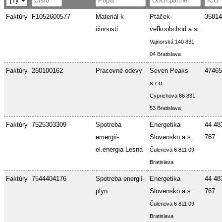
Faktúry
F1052600577
Materiál k
Ptáček-
35814
činnosti
veľkoobchod a.s.
Vajnorská 140 831
04 Bratislava
Faktúry
260100162
Pracovné odevy
Seven Peaks
47465
s.r.o.
Cyprichova 66 831
53 Bratislava
Faktúry
7525303309
Spotreba
Energetika
44 48
emergií-
Slovensko a.s.
767
el.energia Lesná
Čulenova 6 811 09
Bratislava
Faktúry
7544404176
Spotreba energií-
Energetika
44 48
plyn
Slovensko a.s.
767
Čulenova 6 811 09
Bratislava