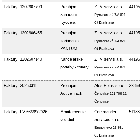
Faktúry
1202607799
Prenájom
Z+M servis a.s.
44195
zariadení
Plynárenská 7/A 821
Kyocera
09 Bratislava
Faktúry
1202606455
Prenájom
Z+M servis a.s.
44195
zariadenia
Plynárenská 7/A 821
PANTUM
09 Bratislava
Faktúry
1202607140
Kancelárske
Z+M servis a.s.
44195
potreby - tonery
Plynárenská 7/A 821
09 Bratislava
Faktúry
20260318
Prenájom
Aleš Polák s.r.o.
22359
ActiveTrack
Čehovice 201 798 21
Čehovice
Faktúry
FV-66669/2026
Monitorovanie
Commander
51183
vozidiel
Services s.r.o.
Einsteinova 23 851
01 Bratislava