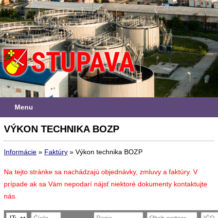
Menu
VÝKON TECHNIKA BOZP
Informácie
»
Faktúry
»
Výkon technika BOZP
Na tejto stránke sa nachádzajú objednávky, zmluvy a faktúry. V
prípade ak sa Vám nepodarí nájsť niektoré dokumenty kontaktujte
nás.