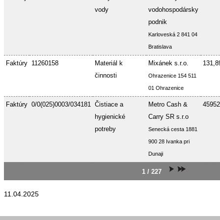
vody
vodohospodársky
podnik
Karloveská 2 841 04
Bratislava
Faktúry
11260158
Materiál k
Mixánek s.r.o.
131,8
činnosti
Ohrazenice 154 511
01 Ohrazenice
Faktúry
0/0(025)0003/034181
Čistiace a
Metro Cash &
45952
hygienické
Carry SR s.r.o
potreby
Senecká cesta 1881
900 28 Ivanka pri
Dunaji
1 / 227
11.04.2025