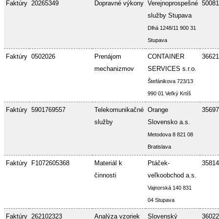
Faktúry
20265349
Dopravné výkony
Verejnoprospešné
50081
služby Stupava
Dlhá 1248/11 900 31
Stupava
Faktúry
0502026
Prenájom
CONTAINER
36621
mechanizmov
SERVICES s.r.o.
Štefánikova 723/13
990 01 Veľký Krtíš
Faktúry
5901769557
Telekomunikačné
Orange
35697
služby
Slovensko a.s.
Metodova 8 821 08
Bratislava
Faktúry
F1072605368
Materiál k
Ptáček-
35814
činnosti
veľkoobchod a.s.
Vajnorská 140 831
04 Stupava
Faktúry
262102323
Analýza vzoriek
Slovenský
36022