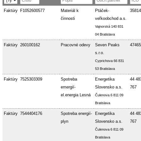
Faktúry
F1052600577
Materiál k
Ptáček-
35814
činnosti
veľkoobchod a.s.
Vajnorská 140 831
04 Bratislava
Faktúry
260100162
Pracovné odevy
Seven Peaks
47465
s.r.o.
Cyprichova 66 831
53 Bratislava
Faktúry
7525303309
Spotreba
Energetika
44 48
emergií-
Slovensko a.s.
767
el.energia Lesná
Čulenova 6 811 09
Bratislava
Faktúry
7544404176
Spotreba energií-
Energetika
44 48
plyn
Slovensko a.s.
767
Čulenova 6 811 09
Bratislava