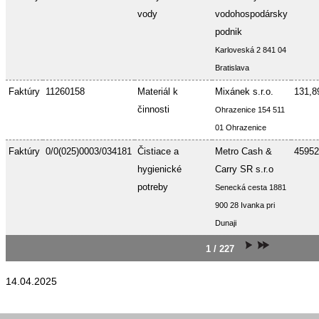
vody
vodohospodársky
podnik
Karloveská 2 841 04
Bratislava
Faktúry
11260158
Materiál k
Mixánek s.r.o.
131,8
činnosti
Ohrazenice 154 511
01 Ohrazenice
Faktúry
0/0(025)0003/034181
Čistiace a
Metro Cash &
45952
hygienické
Carry SR s.r.o
potreby
Senecká cesta 1881
900 28 Ivanka pri
Dunaji
1 / 227
14.04.2025