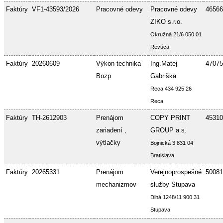
Faktúry
VF1-43593/2026
Pracovné odevy
Pracovné odevy
46566
ZIKO s.r.o.
Okružná 21/6 050 01
Revúca
Faktúry
20260609
Výkon technika
Ing.Matej
47075
Bozp
Gabriška
Reca 434 925 26
Reca
Faktúry
TH-2612903
Prenájom
COPY PRINT
45310
zariadení ,
GROUP a.s.
výtlačky
Bojnická 3 831 04
Bratislava
Faktúry
20265331
Prenájom
Verejnoprospešné
50081
mechanizmov
služby Stupava
Dlhá 1248/11 900 31
Stupava