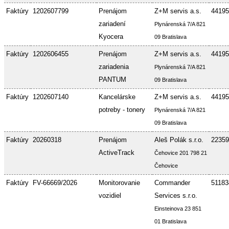
Faktúry
1202607799
Prenájom
Z+M servis a.s.
44195
zariadení
Plynárenská 7/A 821
Kyocera
09 Bratislava
Faktúry
1202606455
Prenájom
Z+M servis a.s.
44195
zariadenia
Plynárenská 7/A 821
PANTUM
09 Bratislava
Faktúry
1202607140
Kancelárske
Z+M servis a.s.
44195
potreby - tonery
Plynárenská 7/A 821
09 Bratislava
Faktúry
20260318
Prenájom
Aleš Polák s.r.o.
22359
ActiveTrack
Čehovice 201 798 21
Čehovice
Faktúry
FV-66669/2026
Monitorovanie
Commander
51183
vozidiel
Services s.r.o.
Einsteinova 23 851
01 Bratislava