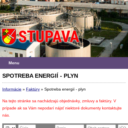
Menu
SPOTREBA ENERGIÍ - PLYN
Informácie
»
Faktúry
»
Spotreba energií - plyn
Na tejto stránke sa nachádzajú objednávky, zmluvy a faktúry. V
prípade ak sa Vám nepodarí nájsť niektoré dokumenty kontaktujte
nás.