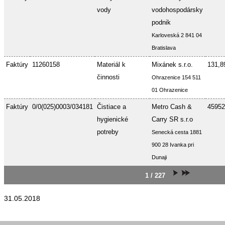
vody
vodohospodársky
podnik
Karloveská 2 841 04
Bratislava
Faktúry
11260158
Materiál k
Mixánek s.r.o.
131,8
činnosti
Ohrazenice 154 511
01 Ohrazenice
Faktúry
0/0(025)0003/034181
Čistiace a
Metro Cash &
45952
hygienické
Carry SR s.r.o
potreby
Senecká cesta 1881
900 28 Ivanka pri
Dunaji
1 / 227
31.05.2018