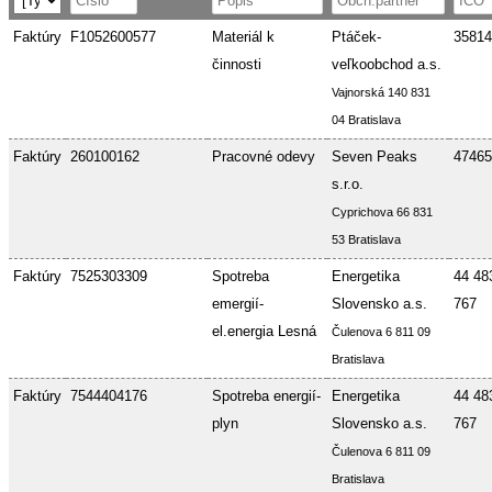
Faktúry
F1052600577
Materiál k
Ptáček-
35814
činnosti
veľkoobchod a.s.
Vajnorská 140 831
04 Bratislava
Faktúry
260100162
Pracovné odevy
Seven Peaks
47465
s.r.o.
Cyprichova 66 831
53 Bratislava
Faktúry
7525303309
Spotreba
Energetika
44 48
emergií-
Slovensko a.s.
767
el.energia Lesná
Čulenova 6 811 09
Bratislava
Faktúry
7544404176
Spotreba energií-
Energetika
44 48
plyn
Slovensko a.s.
767
Čulenova 6 811 09
Bratislava