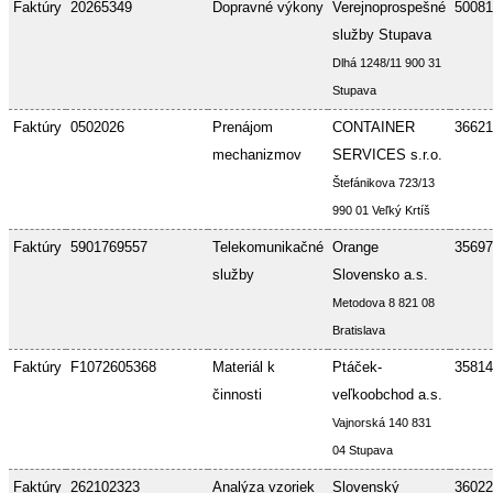
Faktúry
20265349
Dopravné výkony
Verejnoprospešné
50081
služby Stupava
Dlhá 1248/11 900 31
Stupava
Faktúry
0502026
Prenájom
CONTAINER
36621
mechanizmov
SERVICES s.r.o.
Štefánikova 723/13
990 01 Veľký Krtíš
Faktúry
5901769557
Telekomunikačné
Orange
35697
služby
Slovensko a.s.
Metodova 8 821 08
Bratislava
Faktúry
F1072605368
Materiál k
Ptáček-
35814
činnosti
veľkoobchod a.s.
Vajnorská 140 831
04 Stupava
Faktúry
262102323
Analýza vzoriek
Slovenský
36022