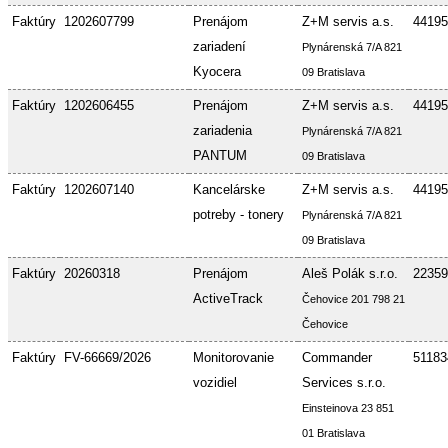
Faktúry
1202607799
Prenájom
Z+M servis a.s.
44195
zariadení
Plynárenská 7/A 821
Kyocera
09 Bratislava
Faktúry
1202606455
Prenájom
Z+M servis a.s.
44195
zariadenia
Plynárenská 7/A 821
PANTUM
09 Bratislava
Faktúry
1202607140
Kancelárske
Z+M servis a.s.
44195
potreby - tonery
Plynárenská 7/A 821
09 Bratislava
Faktúry
20260318
Prenájom
Aleš Polák s.r.o.
22359
ActiveTrack
Čehovice 201 798 21
Čehovice
Faktúry
FV-66669/2026
Monitorovanie
Commander
51183
vozidiel
Services s.r.o.
Einsteinova 23 851
01 Bratislava