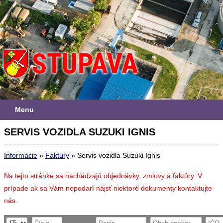
Menu
SERVIS VOZIDLA SUZUKI IGNIS
Informácie
»
Faktúry
»
Servis vozidla Suzuki Ignis
Na tejto stránke sa nachádzajú objednávky, zmluvy a faktúry. V
prípade ak sa Vám nepodarí nájsť niektoré dokumenty kontaktujte
nás.