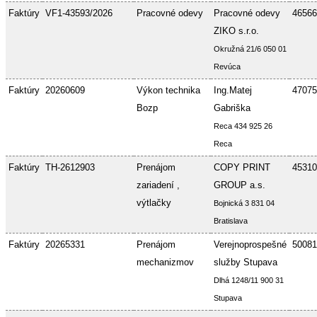
Faktúry
VF1-43593/2026
Pracovné odevy
Pracovné odevy
46566
ZIKO s.r.o.
Okružná 21/6 050 01
Revúca
Faktúry
20260609
Výkon technika
Ing.Matej
47075
Bozp
Gabriška
Reca 434 925 26
Reca
Faktúry
TH-2612903
Prenájom
COPY PRINT
45310
zariadení ,
GROUP a.s.
výtlačky
Bojnická 3 831 04
Bratislava
Faktúry
20265331
Prenájom
Verejnoprospešné
50081
mechanizmov
služby Stupava
Dlhá 1248/11 900 31
Stupava