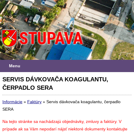
Menu
SERVIS DÁVKOVAČA KOAGULANTU,
ČERPADLO SERA
Informácie
»
Faktúry
»
Servis dávkovača koagulantu, čerpadlo
SERA
Na tejto stránke sa nachádzajú objednávky, zmluvy a faktúry. V
prípade ak sa Vám nepodarí nájsť niektoré dokumenty kontaktujte