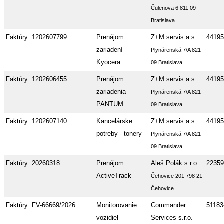
Čulenova 6 811 09
Bratislava
Faktúry
1202607799
Prenájom
Z+M servis a.s.
44195
zariadení
Plynárenská 7/A 821
Kyocera
09 Bratislava
Faktúry
1202606455
Prenájom
Z+M servis a.s.
44195
zariadenia
Plynárenská 7/A 821
PANTUM
09 Bratislava
Faktúry
1202607140
Kancelárske
Z+M servis a.s.
44195
potreby - tonery
Plynárenská 7/A 821
09 Bratislava
Faktúry
20260318
Prenájom
Aleš Polák s.r.o.
22359
ActiveTrack
Čehovice 201 798 21
Čehovice
Faktúry
FV-66669/2026
Monitorovanie
Commander
51183
vozidiel
Services s.r.o.