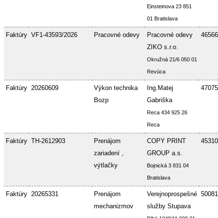
Einsteinova 23 851
01 Bratislava
Faktúry
VF1-43593/2026
Pracovné odevy
Pracovné odevy
46566
ZIKO s.r.o.
Okružná 21/6 050 01
Revúca
Faktúry
20260609
Výkon technika
Ing.Matej
47075
Bozp
Gabriška
Reca 434 925 26
Reca
Faktúry
TH-2612903
Prenájom
COPY PRINT
45310
zariadení ,
GROUP a.s.
výtlačky
Bojnická 3 831 04
Bratislava
Faktúry
20265331
Prenájom
Verejnoprospešné
50081
mechanizmov
služby Stupava