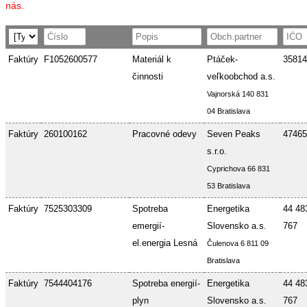
nás.
Faktúry
F1052600577
Materiál k
Ptáček-
35814
činnosti
veľkoobchod a.s.
Vajnorská 140 831
04 Bratislava
Faktúry
260100162
Pracovné odevy
Seven Peaks
47465
s.r.o.
Cyprichova 66 831
53 Bratislava
Faktúry
7525303309
Spotreba
Energetika
44 48
emergií-
Slovensko a.s.
767
el.energia Lesná
Čulenova 6 811 09
Bratislava
Faktúry
7544404176
Spotreba energií-
Energetika
44 48
plyn
Slovensko a.s.
767