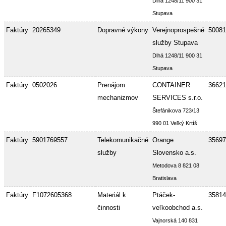
Dlhá 1248/11 900 31
Stupava
Faktúry
20265349
Dopravné výkony
Verejnoprospešné
50081
služby Stupava
Dlhá 1248/11 900 31
Stupava
Faktúry
0502026
Prenájom
CONTAINER
36621
mechanizmov
SERVICES s.r.o.
Štefánikova 723/13
990 01 Veľký Krtíš
Faktúry
5901769557
Telekomunikačné
Orange
35697
služby
Slovensko a.s.
Metodova 8 821 08
Bratislava
Faktúry
F1072605368
Materiál k
Ptáček-
35814
činnosti
veľkoobchod a.s.
Vajnorská 140 831