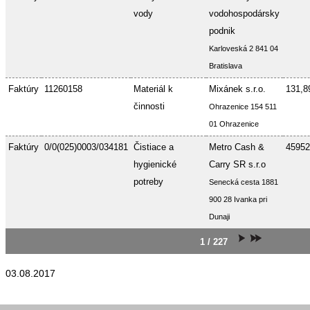
vody
vodohospodársky
podnik
Karloveská 2 841 04
Bratislava
Faktúry
11260158
Materiál k
Mixánek s.r.o.
131,8
činnosti
Ohrazenice 154 511
01 Ohrazenice
Faktúry
0/0(025)0003/034181
Čistiace a
Metro Cash &
45952
hygienické
Carry SR s.r.o
potreby
Senecká cesta 1881
900 28 Ivanka pri
Dunaji
1 / 227
03.08.2017