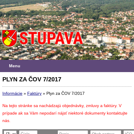
Menu
PLYN ZA ČOV 7/2017
Informácie
»
Faktúry
»
Plyn za ČOV 7/2017
Na tejto stránke sa nachádzajú objednávky, zmluvy a faktúry. V
prípade ak sa Vám nepodarí nájsť niektoré dokumenty kontaktujte
nás.