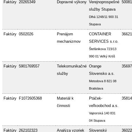
Faktúry
20265349
Dopravné výkony
Verejnoprospešné
50081
služby Stupava
Dlhá 1248/11 900 31
Stupava
Faktúry
0502026
Prenájom
CONTAINER
36621
mechanizmov
SERVICES s.r.o.
Štefánikova 723/13
990 01 Veľký Krtíš
Faktúry
5901769557
Telekomunikačné
Orange
35697
služby
Slovensko a.s.
Metodova 8 821 08
Bratislava
Faktúry
F1072605368
Materiál k
Ptáček-
35814
činnosti
veľkoobchod a.s.
Vajnorská 140 831
04 Stupava
Faktúry
262102323
Analýza vzoriek
Slovenský
36022