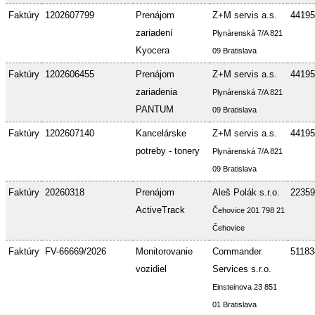
Faktúry
1202607799
Prenájom
Z+M servis a.s.
44195
zariadení
Plynárenská 7/A 821
Kyocera
09 Bratislava
Faktúry
1202606455
Prenájom
Z+M servis a.s.
44195
zariadenia
Plynárenská 7/A 821
PANTUM
09 Bratislava
Faktúry
1202607140
Kancelárske
Z+M servis a.s.
44195
potreby - tonery
Plynárenská 7/A 821
09 Bratislava
Faktúry
20260318
Prenájom
Aleš Polák s.r.o.
22359
ActiveTrack
Čehovice 201 798 21
Čehovice
Faktúry
FV-66669/2026
Monitorovanie
Commander
51183
vozidiel
Services s.r.o.
Einsteinova 23 851
01 Bratislava