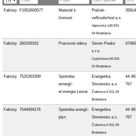
Faktúry
F1052600577
Materiál k
Ptáček-
35814
činnosti
veľkoobchod a.s.
Vajnorská 140 831
04 Bratislava
Faktúry
260100162
Pracovné odevy
Seven Peaks
47465
s.r.o.
Cyprichova 66 831
53 Bratislava
Faktúry
7525303309
Spotreba
Energetika
44 48
emergií-
Slovensko a.s.
767
el.energia Lesná
Čulenova 6 811 09
Bratislava
Faktúry
7544404176
Spotreba energií-
Energetika
44 48
plyn
Slovensko a.s.
767
Čulenova 6 811 09
Bratislava