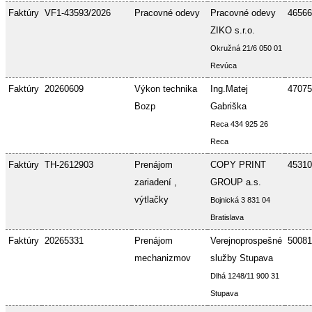
Faktúry
VF1-43593/2026
Pracovné odevy
Pracovné odevy
46566
ZIKO s.r.o.
Okružná 21/6 050 01
Revúca
Faktúry
20260609
Výkon technika
Ing.Matej
47075
Bozp
Gabriška
Reca 434 925 26
Reca
Faktúry
TH-2612903
Prenájom
COPY PRINT
45310
zariadení ,
GROUP a.s.
výtlačky
Bojnická 3 831 04
Bratislava
Faktúry
20265331
Prenájom
Verejnoprospešné
50081
mechanizmov
služby Stupava
Dlhá 1248/11 900 31
Stupava