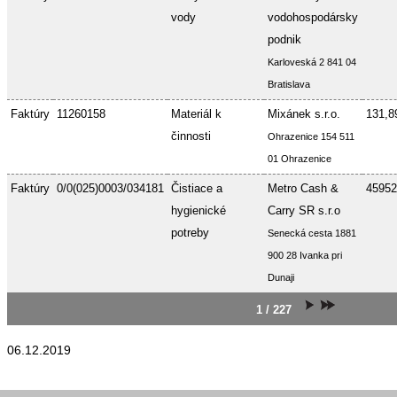
vody
vodohospodársky
podnik
Karloveská 2 841 04
Bratislava
Faktúry
11260158
Materiál k
Mixánek s.r.o.
131,8
činnosti
Ohrazenice 154 511
01 Ohrazenice
Faktúry
0/0(025)0003/034181
Čistiace a
Metro Cash &
45952
hygienické
Carry SR s.r.o
potreby
Senecká cesta 1881
900 28 Ivanka pri
Dunaji
1 / 227
06.12.2019