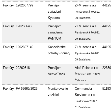
Faktúry
1202607799
Prenájom
Z+M servis a.s.
44195
zariadení
Plynárenská 7/A 821
Kyocera
09 Bratislava
Faktúry
1202606455
Prenájom
Z+M servis a.s.
44195
zariadenia
Plynárenská 7/A 821
PANTUM
09 Bratislava
Faktúry
1202607140
Kancelárske
Z+M servis a.s.
44195
potreby - tonery
Plynárenská 7/A 821
09 Bratislava
Faktúry
20260318
Prenájom
Aleš Polák s.r.o.
22359
ActiveTrack
Čehovice 201 798 21
Čehovice
Faktúry
FV-66669/2026
Monitorovanie
Commander
51183
vozidiel
Services s.r.o.
Einsteinova 23 851
01 Bratislava