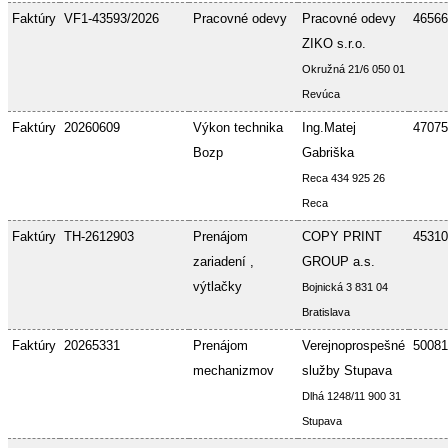
Faktúry
VF1-43593/2026
Pracovné odevy
Pracovné odevy
46566
ZIKO s.r.o.
Okružná 21/6 050 01
Revúca
Faktúry
20260609
Výkon technika
Ing.Matej
47075
Bozp
Gabriška
Reca 434 925 26
Reca
Faktúry
TH-2612903
Prenájom
COPY PRINT
45310
zariadení ,
GROUP a.s.
výtlačky
Bojnická 3 831 04
Bratislava
Faktúry
20265331
Prenájom
Verejnoprospešné
50081
mechanizmov
služby Stupava
Dlhá 1248/11 900 31
Stupava