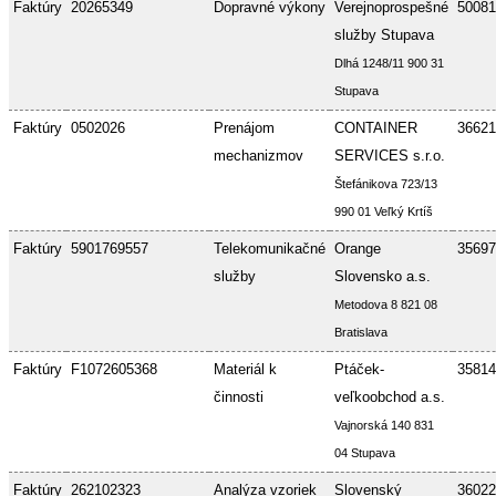
Faktúry
20265349
Dopravné výkony
Verejnoprospešné
50081
služby Stupava
Dlhá 1248/11 900 31
Stupava
Faktúry
0502026
Prenájom
CONTAINER
36621
mechanizmov
SERVICES s.r.o.
Štefánikova 723/13
990 01 Veľký Krtíš
Faktúry
5901769557
Telekomunikačné
Orange
35697
služby
Slovensko a.s.
Metodova 8 821 08
Bratislava
Faktúry
F1072605368
Materiál k
Ptáček-
35814
činnosti
veľkoobchod a.s.
Vajnorská 140 831
04 Stupava
Faktúry
262102323
Analýza vzoriek
Slovenský
36022