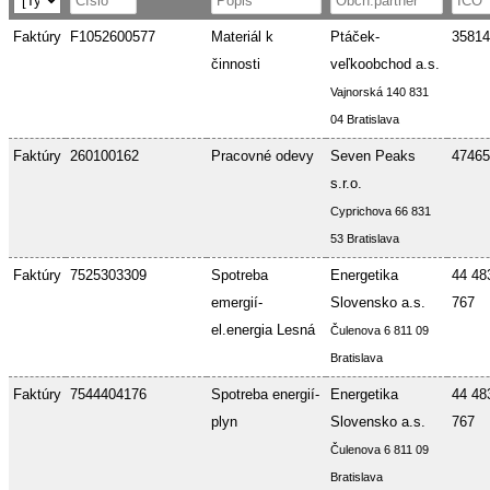
Faktúry
F1052600577
Materiál k
Ptáček-
35814
činnosti
veľkoobchod a.s.
Vajnorská 140 831
04 Bratislava
Faktúry
260100162
Pracovné odevy
Seven Peaks
47465
s.r.o.
Cyprichova 66 831
53 Bratislava
Faktúry
7525303309
Spotreba
Energetika
44 48
emergií-
Slovensko a.s.
767
el.energia Lesná
Čulenova 6 811 09
Bratislava
Faktúry
7544404176
Spotreba energií-
Energetika
44 48
plyn
Slovensko a.s.
767
Čulenova 6 811 09
Bratislava