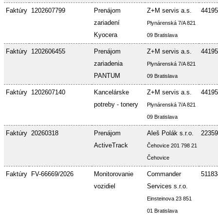
Faktúry
1202607799
Prenájom
Z+M servis a.s.
44195
zariadení
Plynárenská 7/A 821
Kyocera
09 Bratislava
Faktúry
1202606455
Prenájom
Z+M servis a.s.
44195
zariadenia
Plynárenská 7/A 821
PANTUM
09 Bratislava
Faktúry
1202607140
Kancelárske
Z+M servis a.s.
44195
potreby - tonery
Plynárenská 7/A 821
09 Bratislava
Faktúry
20260318
Prenájom
Aleš Polák s.r.o.
22359
ActiveTrack
Čehovice 201 798 21
Čehovice
Faktúry
FV-66669/2026
Monitorovanie
Commander
51183
vozidiel
Services s.r.o.
Einsteinova 23 851
01 Bratislava