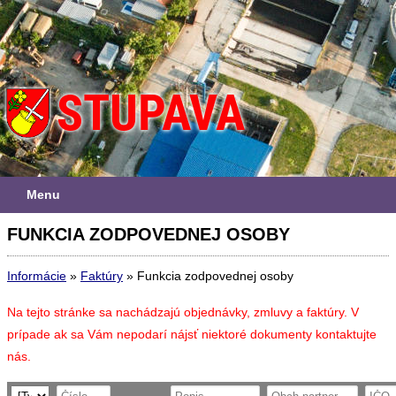
Menu
FUNKCIA ZODPOVEDNEJ OSOBY
Informácie
»
Faktúry
»
Funkcia zodpovednej osoby
Na tejto stránke sa nachádzajú objednávky, zmluvy a faktúry. V
prípade ak sa Vám nepodarí nájsť niektoré dokumenty kontaktujte
nás.