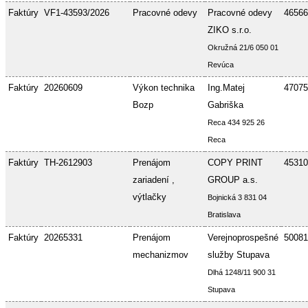
Faktúry
VF1-43593/2026
Pracovné odevy
Pracovné odevy
46566
ZIKO s.r.o.
Okružná 21/6 050 01
Revúca
Faktúry
20260609
Výkon technika
Ing.Matej
47075
Bozp
Gabriška
Reca 434 925 26
Reca
Faktúry
TH-2612903
Prenájom
COPY PRINT
45310
zariadení ,
GROUP a.s.
výtlačky
Bojnická 3 831 04
Bratislava
Faktúry
20265331
Prenájom
Verejnoprospešné
50081
mechanizmov
služby Stupava
Dlhá 1248/11 900 31
Stupava