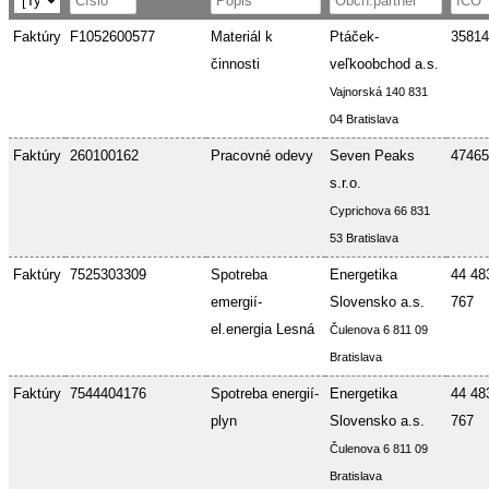
Faktúry
F1052600577
Materiál k
Ptáček-
35814
činnosti
veľkoobchod a.s.
Vajnorská 140 831
04 Bratislava
Faktúry
260100162
Pracovné odevy
Seven Peaks
47465
s.r.o.
Cyprichova 66 831
53 Bratislava
Faktúry
7525303309
Spotreba
Energetika
44 48
emergií-
Slovensko a.s.
767
el.energia Lesná
Čulenova 6 811 09
Bratislava
Faktúry
7544404176
Spotreba energií-
Energetika
44 48
plyn
Slovensko a.s.
767
Čulenova 6 811 09
Bratislava