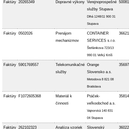
Faktúry
20265349
Dopravné výkony
Verejnoprospešné
50081
služby Stupava
Dlhá 1248/11 900 31
Stupava
Faktúry
0502026
Prenájom
CONTAINER
36621
mechanizmov
SERVICES s.r.o.
Štefánikova 723/13
990 01 Veľký Krtíš
Faktúry
5901769557
Telekomunikačné
Orange
35697
služby
Slovensko a.s.
Metodova 8 821 08
Bratislava
Faktúry
F1072605368
Materiál k
Ptáček-
35814
činnosti
veľkoobchod a.s.
Vajnorská 140 831
04 Stupava
Faktúry
262102323
Analýza vzoriek
Slovenský
36022