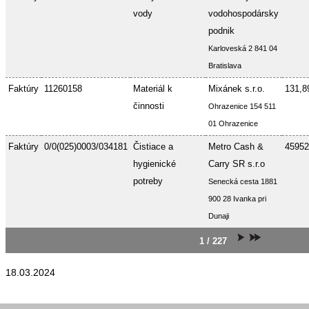
vody
vodohospodársky
podnik
Karloveská 2 841 04
Bratislava
Faktúry
11260158
Materiál k
Mixánek s.r.o.
131,8
činnosti
Ohrazenice 154 511
01 Ohrazenice
Faktúry
0/0(025)0003/034181
Čistiace a
Metro Cash &
45952
hygienické
Carry SR s.r.o
potreby
Senecká cesta 1881
900 28 Ivanka pri
Dunaji
1 / 227
18.03.2024