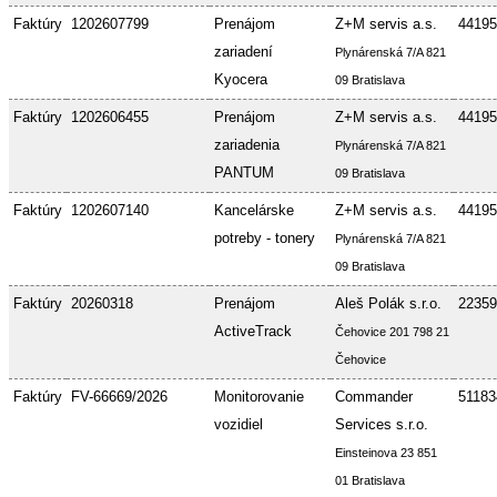
Faktúry
1202607799
Prenájom
Z+M servis a.s.
44195
zariadení
Plynárenská 7/A 821
Kyocera
09 Bratislava
Faktúry
1202606455
Prenájom
Z+M servis a.s.
44195
zariadenia
Plynárenská 7/A 821
PANTUM
09 Bratislava
Faktúry
1202607140
Kancelárske
Z+M servis a.s.
44195
potreby - tonery
Plynárenská 7/A 821
09 Bratislava
Faktúry
20260318
Prenájom
Aleš Polák s.r.o.
22359
ActiveTrack
Čehovice 201 798 21
Čehovice
Faktúry
FV-66669/2026
Monitorovanie
Commander
51183
vozidiel
Services s.r.o.
Einsteinova 23 851
01 Bratislava