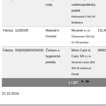
vody
vodohospodársky
podnik
Karloveská 2 841 04
Bratislava
Faktúry
11260158
Materiál k
Mixánek s.r.o.
131,8
činnosti
Ohrazenice 154 511
01 Ohrazenice
Faktúry
0/0(025)0003/034181
Čistiace a
Metro Cash &
45952
hygienické
Carry SR s.r.o
potreby
Senecká cesta 1881
900 28 Ivanka pri
Dunaji
1 / 227
22.10.2016