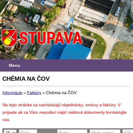
Menu
CHÉMIA NA ČOV
Informácie
»
Faktúry
»
Chémia na ČOV
Na tejto stránke sa nachádzajú objednávky, zmluvy a faktúry. V
prípade ak sa Vám nepodarí nájsť niektoré dokumenty kontaktujte
nás.