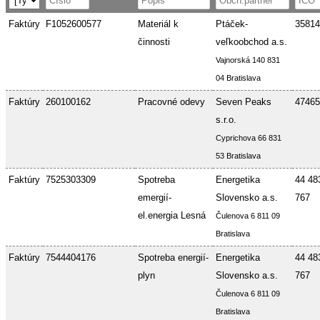
Faktúry
F1052600577
Materiál k
Ptáček-
35814
činnosti
veľkoobchod a.s.
Vajnorská 140 831
04 Bratislava
Faktúry
260100162
Pracovné odevy
Seven Peaks
47465
s.r.o.
Cyprichova 66 831
53 Bratislava
Faktúry
7525303309
Spotreba
Energetika
44 48
emergií-
Slovensko a.s.
767
el.energia Lesná
Čulenova 6 811 09
Bratislava
Faktúry
7544404176
Spotreba energií-
Energetika
44 48
plyn
Slovensko a.s.
767
Čulenova 6 811 09
Bratislava