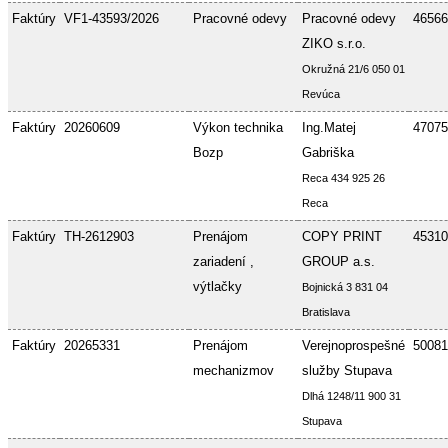
Faktúry
VF1-43593/2026
Pracovné odevy
Pracovné odevy
46566
ZIKO s.r.o.
Okružná 21/6 050 01
Revúca
Faktúry
20260609
Výkon technika
Ing.Matej
47075
Bozp
Gabriška
Reca 434 925 26
Reca
Faktúry
TH-2612903
Prenájom
COPY PRINT
45310
zariadení ,
GROUP a.s.
výtlačky
Bojnická 3 831 04
Bratislava
Faktúry
20265331
Prenájom
Verejnoprospešné
50081
mechanizmov
služby Stupava
Dlhá 1248/11 900 31
Stupava